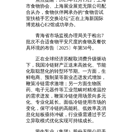
市食物协会、上海展业展览无限公司配
合从办，食物伙伴网承办的“食物尝试
室扶植手艺交换论坛”正在上海新国际
博览核心E2馆成功举办。
青海省市场监视办理局关于检出7
批次不合适食物平安尺度的食物及餐饮
具环境的布告〔2025〕年第50号。
正在全球经济苏醒取消费升级驱动
下，我国冷链财产正送来高效化、节能
化取聪慧化的转型环节期。一方面，生
鲜电商、预制菜等新业态迸发式增加，
鞭策冷链需求激增；另一方面生物医
药、电子元器件等工业范畴对精准温控
的需求迸发，鞭策冷链使用场景向多元
化、专业化延长。面临冷链使用市场的
变化，保守冷链的高能耗、低效率及消
息化短板亟待冲破，行业亟需通过手艺
立异取模式优化实现可持续成长。
蒙牛乳业（集团）股份无限公司手