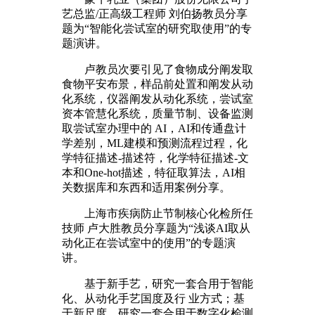
艺总监/正高级工程师 刘伯扬教员分享
题为“智能化尝试室的研究取使用”的专
题演讲。
卢教员次要引见了食物成分阐发取
食物平安布景，样品前处置和阐发从动
化系统，仪器阐发从动化系统，尝试室
资本管慧化系统，质量节制、设备监测
取尝试室办理中的 AI，AI和传通盘计
学差别，ML建模和预测流程过程，化
学特征描述-描述符，化学特征描述-文
本和One-hot描述，特征取算法，AI相
关数据库和东西和适用案例分享。
上海市疾病防止节制核心化检所任
技师 卢大胜教员分享题为“浅谈AI取从
动化正在尝试室中的使用”的专题演
讲。
基于新手艺，研究一套合用于智能
化、从动化手艺国度及行 业方式；基
于新尺度，研究一套合用于数字化检测