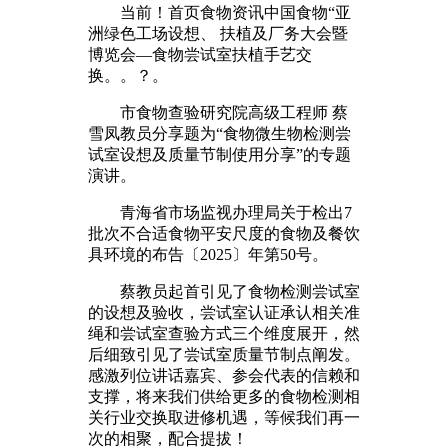
当前！首页食物资讯中国食物“亚
洲绿色工场设想、 扶植及厂务大会暨
博览会—食物尝试室扶植手艺交
换。。？。
市食物查验研究院高级工程师 蔡
雪凤教员分享题为“食物微生物检测尝
试室设想及质量节制使用分享”的专题
演讲。
青海省市场监视办理局关于检出7
批次不合适食物平安尺度的食物及餐饮
具环境的布告〔2025〕年第50号。
蔡教员起首引见了食物检测尝试室
的设想及验收，尝试室认证承认相关准
绳和尝试室查验方式三个维度展开，然
后细致引见了尝试室质量节制点阐发。
感激列位讲话嘉宾、参会代表的信赖和
支撑，将来我们供给更多的食物检测相
关行业交换取进修机遇，等候我们再一
次的相聚，配合提拔！