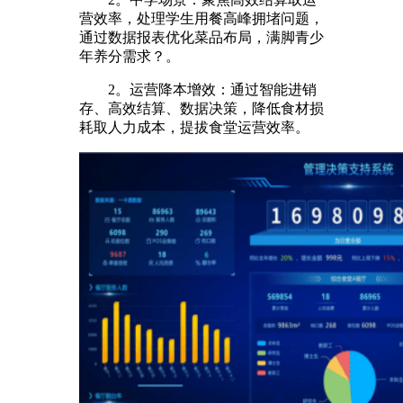
营效率，处理学生用餐高峰拥堵问题，
通过数据报表优化菜品布局，满脚青少
年养分需求？。
2。运营降本增效：通过智能进销
存、高效结算、数据决策，降低食材损
耗取人力成本，提拔食堂运营效率。