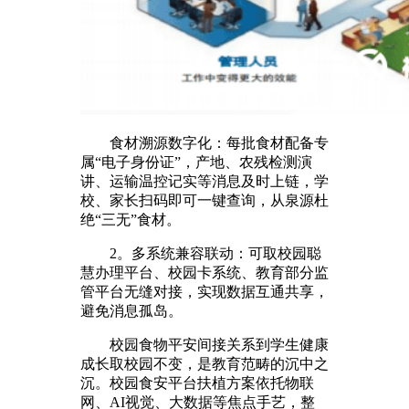
食材溯源数字化：每批食材配备专
属“电子身份证”，产地、农残检测演
讲、运输温控记实等消息及时上链，学
校、家长扫码即可一键查询，从泉源杜
绝“三无”食材。
2。多系统兼容联动：可取校园聪
慧办理平台、校园卡系统、教育部分监
管平台无缝对接，实现数据互通共享，
避免消息孤岛。
校园食物平安间接关系到学生健康
成长取校园不变，是教育范畴的沉中之
沉。校园食安平台扶植方案依托物联
网、AI视觉、大数据等焦点手艺，整