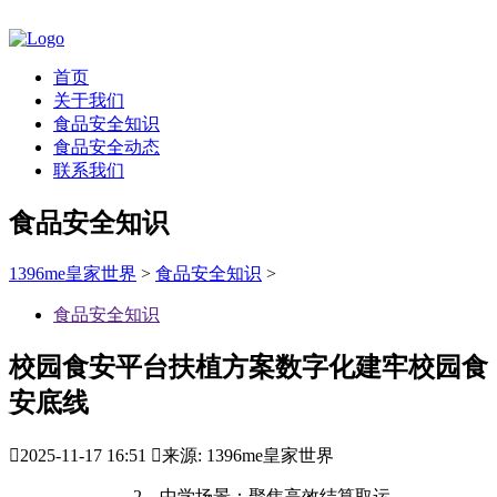
首页
关于我们
食品安全知识
食品安全动态
联系我们
食品安全知识
1396me皇家世界
>
食品安全知识
>
食品安全知识
校园食安平台扶植方案数字化建牢校园食
安底线

2025-11-17 16:51

来源: 1396me皇家世界
2。中学场景：聚焦高效结算取运