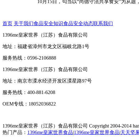
10月15日，勾当以“尚德守法共享食安”为从题
首页
关于我们
食品安全知识
食品安全动态
联系我们
1396me皇家世界（江苏）食品有限公司
地址：福建省漳州市龙文区福岐北路1号
服务热线：0596-2106888
1396me皇家世界（江苏）食品有限公司
地址：南京市溧水经济开发区溧星路97号
服务热线：400-881-6208
OEM专线：18052036822
1396me皇家世界（江苏）食品有限公司
Copyright 2004-2014 han
热门产品：
1396me皇家世界食品
|
1396me皇家世界食品
|
天天坚