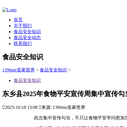
首页
关于我们
食品安全知识
食品安全动态
联系我们
食品安全知识
1396me皇家世界
>
食品安全知识
>
食品安全知识
东乡县2025年食物平安宣传周集中宣传勾

2025-10-18 13:08

来源: 1396me皇家世界
此次集中宣传勾当，不只让食物平安学问愈加深