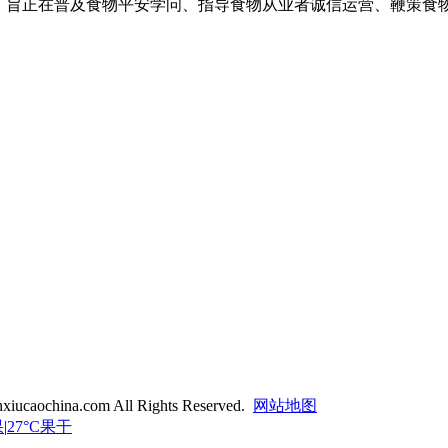
，旨正在普及食物平安学问、指导食物从业者诚信运营、鞭策食物
xiucaochina.com All Rights Reserved.
网站地图
果
|
27°C果干