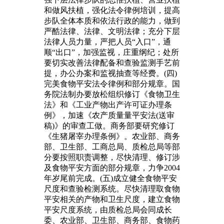
和做风扶植，强化法令律例培训，提高
步队全体本质和依法行政的能力，做到
严酷法律、法律、文明法律；充分下层
法律人员力量，严把人员“入口”，通
顺“出口”，加强监视，庄重纲纪；处所
要切实改善法律配备和查验监测手艺前
提，办公办案和监视抽查等经费。(四)
完美食物平安法令律例和部分规章。国
务院法制办要放松组织修订《食物卫生
法》和《工业产物出产许可证办理条
例》，加速《农产质量量平安法(送审
稿)》的审查工做。商务部要研究修订
《生猪屠宰办理条例》。农业部、商务
部、卫生部、工商总局、质检总局等部
分要按照职责调整，尽快清理、修订涉
及食物平安方面的部分规章，力争2004
年岁尾前完成。(五)成立健全食物平安
尺度和查验检测系统。尽快清理取食物
平安相关的产物和卫生尺度，建立食物
平安尺度系统，由质检总局会同成长
委、农业部、卫生部、商务部、食物药