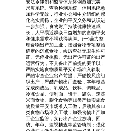
安法令律例和监管体系体例愈加完美，
尺度系统、查验检测系统、信用系统愈
加科学无效，行业协会和中介组织的感
化充实阐扬，企业的平安义务和认识进
一步加强，食物财产持续健康快速成
长，人平易近群众日益增加的食物平安
和健康需求不竭获得满脚。(一)鼎力整
理食物出产加工业，按照食物专项整治
确定的沉点食物，峻厉查处无卫生许可
证、无停业执照、无出产许可证的出产
运营行为，不具备出产前提的要予以；
严酷实施食物质量平安市场准入轨制，
严酷审查企业出产前提，严酷按尺度组
织出产，严酷产物出厂查验，本年根基
完成肉成品、乳成品、饮料、调味品、
冷冻饮品、便利面、饼干、罐头、速冻
米面食物、膨化食物等10类产物实施食
物质量平安市场准入工做，启动其余13
类食物市场准入工做；加强食物出产加
工企业监管，实行出产企业放哨、回
访、年审、监视抽查等监管轨制；强化
企业法人做为食物平安第一义务人的义