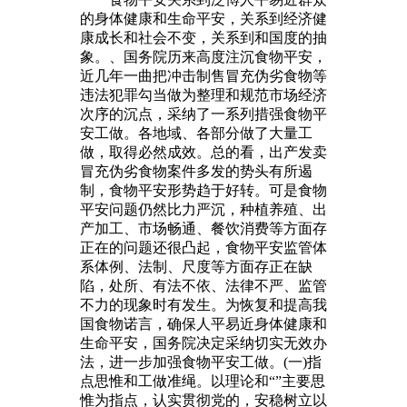
的身体健康和生命平安，关系到经济健
康成长和社会不变，关系到和国度的抽
象。、国务院历来高度注沉食物平安，
近几年一曲把冲击制售冒充伪劣食物等
违法犯罪勾当做为整理和规范市场经济
次序的沉点，采纳了一系列措强食物平
安工做。各地域、各部分做了大量工
做，取得必然成效。总的看，出产发卖
冒充伪劣食物案件多发的势头有所遏
制，食物平安形势趋于好转。可是食物
平安问题仍然比力严沉，种植养殖、出
产加工、市场畅通、餐饮消费等方面存
正在的问题还很凸起，食物平安监管体
系体例、法制、尺度等方面存正在缺
陷，处所、有法不依、法律不严、监管
不力的现象时有发生。为恢复和提高我
国食物诺言，确保人平易近身体健康和
生命平安，国务院决定采纳切实无效办
法，进一步加强食物平安工做。(一)指
点思惟和工做准绳。以理论和“”主要思
惟为指点，认实贯彻党的，安稳树立以