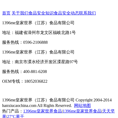
首页
关于我们
食品安全知识
食品安全动态
联系我们
1396me皇家世界（江苏）食品有限公司
地址：福建省漳州市龙文区福岐北路1号
服务热线：0596-2106888
1396me皇家世界（江苏）食品有限公司
地址：南京市溧水经济开发区溧星路97号
服务热线：400-881-6208
OEM专线：18052036822
1396me皇家世界（江苏）食品有限公司
Copyright 2004-2014
hanxiucaochina.com All Rights Reserved.
网站地图
热门产品：
1396me皇家世界食品
|
1396me皇家世界食品
|
天天坚
果
|
27°C果干