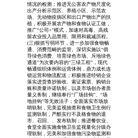
情况的检测；推进无公害农产物尺度化
出产分析示范区、养殖小区、示范农
场、无动物疫病区和出口产物出产的扶
植，积极开展农产物和食物认证工做，
推广“公司+”模式，加速对高毒、高残
留农业投入品禁用、限用和裁减历程。
(三)狠抓亏弱环节，进一步加强食物畅
通、消费范畴的监管。深切实施以“倡
导绿色消费、培育绿色市场、斥地绿色
通道”为次要内容的“三绿工程”，现代
畅通组织体例和运营体例，鼎力成长连
锁运营和物流配送；积极推进经销企业
落实进货查抄验收、索证索票、购销台
账和质量许诺轨制，以及市场创办者质
量义务制，继续奉行“厂场挂钩”、“场
地挂钩”等无效法子；全面落实市场放
哨轨制，完美监视抽查和食物卫生例行
监测轨制，严酷实行不及格食物的退
市、召回、、发布轨制；推进餐饮业、
食堂全面实施食物卫生监视量化分级办
理轨制，完美和加强食物污染物监测和