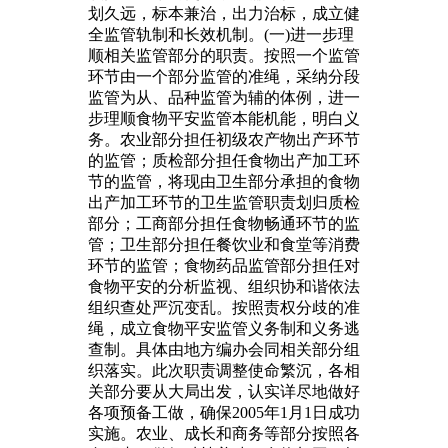
划久远，标本兼治，出力治标，成立健
全监管轨制和长效机制。(一)进一步理
顺相关监管部分的职责。按照一个监管
环节由一个部分监管的准绳，采纳分段
监管为从、品种监管为辅的体例，进一
步理顺食物平安监管本能机能，明白义
务。农业部分担任初级农产物出产环节
的监管；质检部分担任食物出产加工环
节的监管，将现由卫生部分承担的食物
出产加工环节的卫生监管职责划归质检
部分；工商部分担任食物畅通环节的监
管；卫生部分担任餐饮业和食堂等消费
环节的监管；食物药品监管部分担任对
食物平安的分析监视、组织协和谐依法
组织查处严沉变乱。按照责权分歧的准
绳，成立食物平安监管义务制和义务逃
查制。具体由地方编办会同相关部分组
织落实。此次职责调整使命繁沉，各相
关部分要从大局出发，认实详尽地做好
各项预备工做，确保2005年1月1日成功
实施。农业、成长和商务等部分按照各