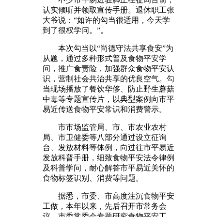
认实倾听并领取宣传手册。退休职工张
大爷说：“如许的勾当很适用，今天学
到了很权学问。”。
本次勾当以“尚德守法共享食安”为
从题，通过多种形式普及食物平安学
问，推广食责险，加强群众食物平安认
识，营制社会共治共享的优良空气。勾
当现场播放了餐饮华侈、防止野生蘑菇
中毒等专题宣传片，以典型案例向市平
易近传送食物平安常识和消费警示。
市市场监管局、市、市农业农村
局、市卫健委等八部分通过设立征询
台、发放材料等体例，向过往市平易近
发放科普手册，细致食物平安法令律例
及科普学问，耐心解答市平易近关怀的
食物标签识别、消费等问题。
据悉，市委、市高度注沉食物平安
工做，本年以来，先后召开市常务会
议、市委常委会专题研究食物平安工