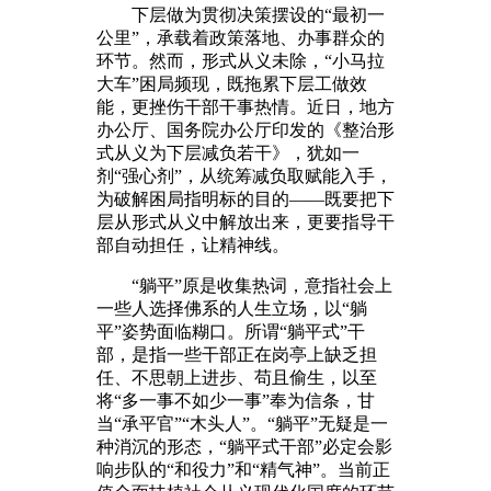
下层做为贯彻决策摆设的“最初一
公里”，承载着政策落地、办事群众的
环节。然而，形式从义未除，“小马拉
大车”困局频现，既拖累下层工做效
能，更挫伤干部干事热情。近日，地方
办公厅、国务院办公厅印发的《整治形
式从义为下层减负若干》，犹如一
剂“强心剂”，从统筹减负取赋能入手，
为破解困局指明标的目的——既要把下
层从形式从义中解放出来，更要指导干
部自动担任，让精神线。
“躺平”原是收集热词，意指社会上
一些人选择佛系的人生立场，以“躺
平”姿势面临糊口。所谓“躺平式”干
部，是指一些干部正在岗亭上缺乏担
任、不思朝上进步、苟且偷生，以至
将“多一事不如少一事”奉为信条，甘
当“承平官”“木头人”。“躺平”无疑是一
种消沉的形态，“躺平式干部”必定会影
响步队的“和役力”和“精气神”。当前正