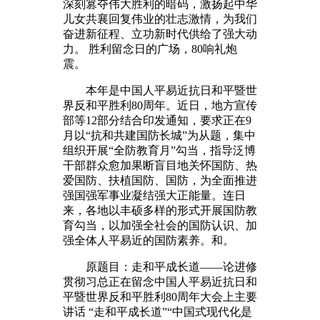
深刻篡夺伟大胜利的暗码，激扬起中华
儿女共襄回复伟业的壮志激情，为我们
奋进新征程、立功新时代供给了强大动
力。 胜利留念日的广场，80响礼炮
震。
本年是中国人平易近抗日和平暨世
界反和平胜利80周年。近日，地方宣传
部等12部分结合印发通知，要求正在9
月以“抗和共建国防长城”为从题，集中
组织开展“全防教育月”勾当，指导泛博
干部群众愈加果断盲目地关怀国防、热
爱国防、扶植国防、国防，为全面推进
强国强军事业凝结强大正能量。连日
来，各地以丰硕多样的形式开展国防教
育勾当，以加强全社会的国防认识、加
强全体人平易近的国防素养。和。
原题目：走和平成长道——论进修
贯彻习总正在留念中国人平易近抗日和
平暨世界反和平胜利80周年大会上主要
讲话 “走和平成长道”“中国式现代化是