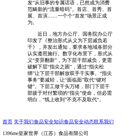
发”从旧事的专属话语，已然成为消费
范畴新的“流量暗码”。首店、首秀、首
展、首演……一个个“首发”场景正成
为。
近日，地方办公厅、国务院办公厅
印发了《整治形式从义为下层减负若
干》，并发出通知，要求各地域各部分
认实遵照施行。数字化布景下，形式从
义“变异翻新”，为下层干部减负，更需
破解下层“指尖之困”，通过“指尖松
绑”让下层干部解放双手干实事。“指尖
事务”要减轻，让“面临面”取代“键对
键”。下层工做千头万绪，部门下层干
部疲于对付繁琐的“指尖”使命，但必需
明白，“线上收到”不克不及取代“。
首页
关于我们
食品安全知识
食品安全动态
联系我们
1396me皇家世界（江苏）食品有限公司