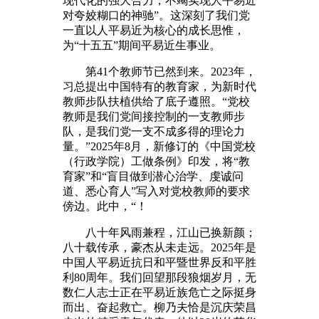
现代化的强大合力，不竭实现人平易近
对夸姣糊口的神驰”。这深刻了我们党
一直以人平易近为核心的成长思惟，
为“十五五”期间平易近生事业。
第41个教师节已然到来。2023年，
习总提出中国特有的教育家，为新时代
教师步队扶植供给了底子遵照。“党校
教师是我们党间接控制的一支教师步
队，是我们党一支不成多得的理论力
量。”2025年8月，新修订的《中国党校
（行政学院）工做条例》印发，将“教
育家”和“盲目做到潜心治学、虔诚问
道、悉心育人”写入对党校教师的要求
傍边。此中，“！
八十年风雨兼程，江山已换新颜；
八十载传承，豪杰从未走远。2025年是
中国人平易近抗日和平暨世界反和平胜
利80周年。我们回望那段狼烟岁月，无
数仁人志士正在平易近族危亡之际挺身
而出、奋起救亡。柳乃夫恰是沉庆荣昌