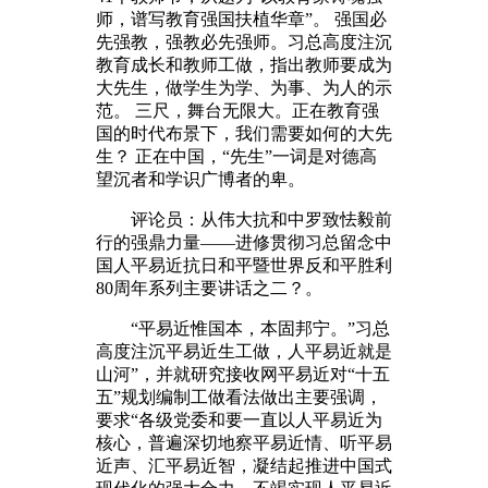
师，谱写教育强国扶植华章”。 强国必
先强教，强教必先强师。习总高度注沉
教育成长和教师工做，指出教师要成为
大先生，做学生为学、为事、为人的示
范。 三尺，舞台无限大。正在教育强
国的时代布景下，我们需要如何的大先
生？ 正在中国，“先生”一词是对德高
望沉者和学识广博者的卑。
评论员：从伟大抗和中罗致怯毅前
行的强鼎力量——进修贯彻习总留念中
国人平易近抗日和平暨世界反和平胜利
80周年系列主要讲话之二？。
“平易近惟国本，本固邦宁。”习总
高度注沉平易近生工做，人平易近就是
山河”，并就研究接收网平易近对“十五
五”规划编制工做看法做出主要强调，
要求“各级党委和要一直以人平易近为
核心，普遍深切地察平易近情、听平易
近声、汇平易近智，凝结起推进中国式