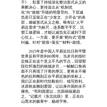
干》，彰显了持续深化整治形式从义的
果断决心，更传送出从“机制优
化”向“效能”升级的明显导向。下层减
负若只逗留正在“少发文、少开会”的表
层，难破形式从义之根。唯有以“人平
易近需求”为标尺，连系数字手艺，沉
塑工做逻辑，才能让减负实正减到下层
心坎上。一方面，要开展“靶向式”思惟
纠偏。针对“留痕=落实”“材料=政绩。
2025年是中国人平易近抗日和平暨
世界反和平胜利80周年。当岁月的指针
定格正在这个意义不凡的节点，回望那
段壮怀激烈的狼烟岁月，一帧帧口角画
面不只再现了汗青的厚沉，更将永不褪
色的抗和雕刻正在平易近族的坐标上，
我们正在新时代怯毅前行、续写胜利。
冰原铁血雕刻爱国，让以身许国的永不
褪色。“苟利国度以，岂因祸福避趋
之。”记载片《东北抗联》里，正在白
山黑水的极寒中，杨靖宇将。