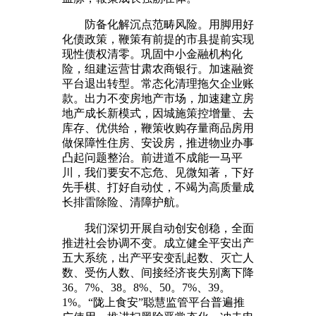
防备化解沉点范畴风险。用脚用好
化债政策，鞭策有前提的市县提前实现
现性债权清零。巩固中小金融机构化
险，组建运营甘肃农商银行。加速融资
平台退出转型。常态化清理拖欠企业账
款。出力不变房地产市场，加速建立房
地产成长新模式，因城施策控增量、去
库存、优供给，鞭策收购存量商品房用
做保障性住房、安设房，推进物业办事
凸起问题整治。前进道不成能一马平
川，我们要安不忘危、见微知著，下好
先手棋、打好自动仗，不竭为高质量成
长排雷除险、清障护航。
我们深切开展自动创安创稳，全面
推进社会协调不变。成立健全平安出产
五大系统，出产平安变乱起数、灭亡人
数、受伤人数、间接经济丧失别离下降
36。7%、38。8%、50。7%、39。
1%。“陇上食安”聪慧监管平台普遍推