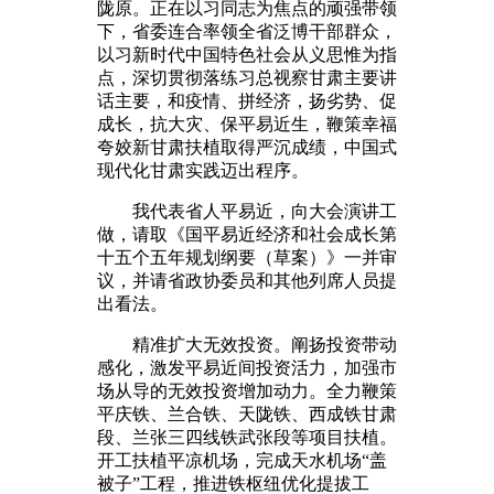
陇原。正在以习同志为焦点的顽强带领
下，省委连合率领全省泛博干部群众，
以习新时代中国特色社会从义思惟为指
点，深切贯彻落练习总视察甘肃主要讲
话主要，和疫情、拼经济，扬劣势、促
成长，抗大灾、保平易近生，鞭策幸福
夸姣新甘肃扶植取得严沉成绩，中国式
现代化甘肃实践迈出程序。
我代表省人平易近，向大会演讲工
做，请取《国平易近经济和社会成长第
十五个五年规划纲要（草案）》一并审
议，并请省政协委员和其他列席人员提
出看法。
精准扩大无效投资。阐扬投资带动
感化，激发平易近间投资活力，加强市
场从导的无效投资增加动力。全力鞭策
平庆铁、兰合铁、天陇铁、西成铁甘肃
段、兰张三四线铁武张段等项目扶植。
开工扶植平凉机场，完成天水机场“盖
被子”工程，推进铁枢纽优化提拔工