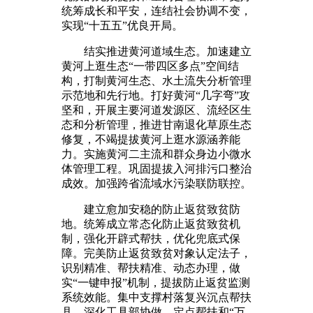
统筹成长和平安，连结社会协调不变，
实现“十五五”优良开局。
结实推进黄河道域生态。加速建立
黄河上逛生态“一带四区多点”空间结
构，打制黄河生态、水土流失分析管理
示范地和先行地。打好黄河“几字弯”攻
坚和，开展主要河道发源区、流经区生
态和分析管理，推进甘南退化草原生态
修复，不竭提拔黄河上逛水源涵养能
力。实施黄河二主流和群众身边小微水
体管理工程。巩固提拔入河排污口整治
成效。加强跨省流域水污染联防联控。
建立愈加安稳的防止返贫致贫防
地。统筹成立常态化防止返贫致贫机
制，强化开辟式帮扶，优化兜底式保
障。完美防止返贫致贫对象认定法子，
识别精准、帮扶精准、动态办理，做
实“一键申报”机制，提拔防止返贫监测
系统效能。集中支撑村落复兴沉点帮扶
县。深化工具部协做、定点帮扶和“万