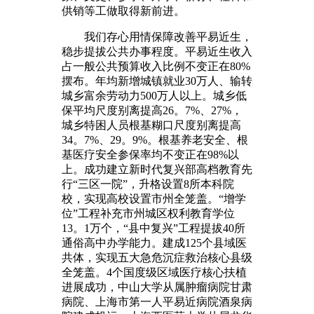
供销等工做取得新前进。
我们存心用情保障改善平易近生，
稳步提拔公共办事程度。平易近生收入
占一般公共预算收入比例不变正在80%
摆布。年均新增城镇就业30万人、输转
城乡富余劳动力500万人以上。城乡低
保平均尺度别离提高26。7%、27%，
城乡特困人员根基糊口尺度别离提高
34。7%、29。9%。根基养老安全、根
基医疗安全参保率均不变正在98%以
上。成功建立新时代复兴部高档教育先
行“三区一院”，升格设置8所本科院
校，实现高校设置市州全笼盖。“增学
位”工程补充市州城区权利教育学位
13。1万个，“县中复兴”工程提拔40所
通俗高中办学能力。建成125个县域医
共体，实现五大急危沉症救治核心县级
全笼盖。4个国度级区域医疗核心扶植
进展成功，中山大学从属肿瘤病院甘肃
病院、上海市第一人平易近病院酒泉病