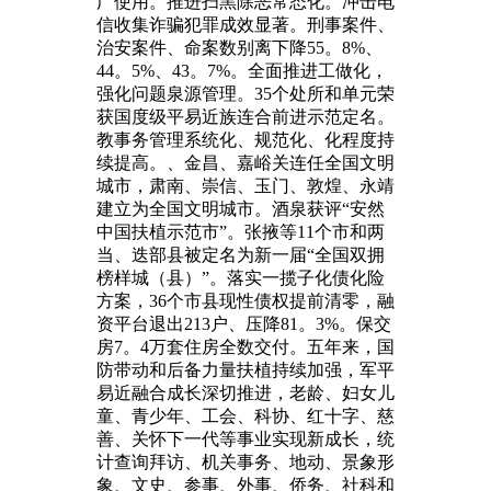
广使用。推进扫黑除恶常态化。冲击电
信收集诈骗犯罪成效显著。刑事案件、
治安案件、命案数别离下降55。8%、
44。5%、43。7%。全面推进工做化，
强化问题泉源管理。35个处所和单元荣
获国度级平易近族连合前进示范定名。
教事务管理系统化、规范化、化程度持
续提高。、金昌、嘉峪关连任全国文明
城市，肃南、崇信、玉门、敦煌、永靖
建立为全国文明城市。酒泉获评“安然
中国扶植示范市”。张掖等11个市和两
当、迭部县被定名为新一届“全国双拥
榜样城（县）”。落实一揽子化债化险
方案，36个市县现性债权提前清零，融
资平台退出213户、压降81。3%。保交
房7。4万套住房全数交付。五年来，国
防带动和后备力量扶植持续加强，军平
易近融合成长深切推进，老龄、妇女儿
童、青少年、工会、科协、红十字、慈
善、关怀下一代等事业实现新成长，统
计查询拜访、机关事务、地动、景象形
象、文史、参事、外事、侨务、社科和