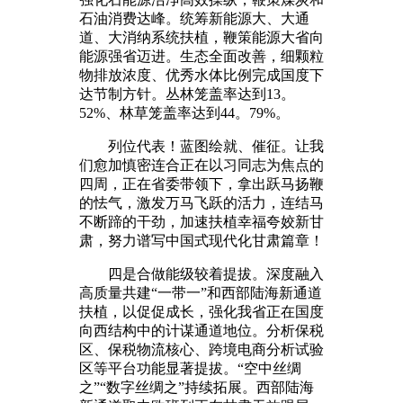
石油消费达峰。统筹新能源大、大通
道、大消纳系统扶植，鞭策能源大省向
能源强省迈进。生态全面改善，细颗粒
物排放浓度、优秀水体比例完成国度下
达节制方针。丛林笼盖率达到13。
52%、林草笼盖率达到44。79%。
列位代表！蓝图绘就、催征。让我
们愈加慎密连合正在以习同志为焦点的
四周，正在省委带领下，拿出跃马扬鞭
的怯气，激发万马飞跃的活力，连结马
不断蹄的干劲，加速扶植幸福夸姣新甘
肃，努力谱写中国式现代化甘肃篇章！
四是合做能级较着提拔。深度融入
高质量共建“一带一”和西部陆海新通道
扶植，以促促成长，强化我省正在国度
向西结构中的计谋通道地位。分析保税
区、保税物流核心、跨境电商分析试验
区等平台功能显著提拔。“空中丝绸
之”“数字丝绸之”持续拓展。西部陆海