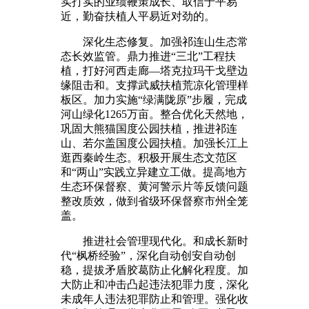
实打实的业绩鞭策成长、取信于平易
近，勤奋扶植人平易近对劲的。
深化生态修复。加强祁连山生态常
态长效监管。鼎力推进“三北”工程扶
植，打好河西走廊—塔克拉玛干戈壁边
缘阻击和。支撑武威扶植荒凉化管理样
板区。加力实施“绿满陇原”步履，完成
河山绿化1265万亩。整合优化天然地，
巩固大熊猫国度公园扶植，推进祁连
山、若尔盖国度公园扶植。加强长江上
逛西秦岭生态。积极开展生态文范区
和“两山”实践立异建立工做。提高地方
生态环保督察、黄河警示片等反馈问题
整改质效，做到省级环保督察市州全笼
盖。
推进社会管理现代化。和成长新时
代“枫桥经验”，深化自动创安自动创
稳，提拔矛盾胶葛防止化解化程度。加
大防止和冲击凸起违法犯罪力度，深化
未成年人违法犯罪防止和管理。强化收