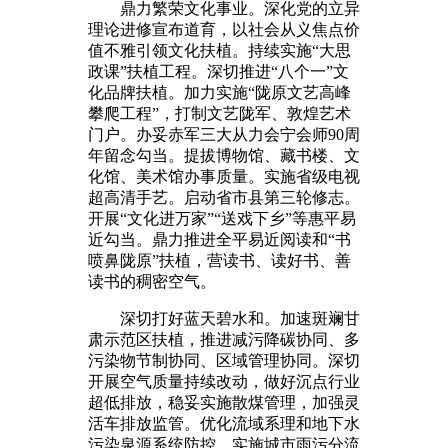
鼎力繁荣文化事业。深化党的立异
理论进修宣布道育，以社会从义焦点价
值不雅引领文化扶植。持续实施“大思
政课”扶植工程。深切推进“八个一”文
化品牌扶植。加力实施“陇原文艺高峰
攀爬工程”，打制文艺陇军、敦煌艺术
门户。办妥赤军三大从力会宁会师90周
年留念勾当。提拔博物馆、藏书楼、文
化馆、美术馆办事质量。实施省级电视
超高清手艺。启动省市县第三轮修志。
开展“文化进万家”“送戏下乡”等惠平易
近勾当。鼎力推进全平易近阅读和“书
喷鼻陇原”扶植，营读书、读好书、善
读书的稠密空气。
深切打好蓝天碧水和。加速斑斓甘
肃示范区扶植，推进减污降碳协同、多
污染物节制协同、区域管理协同。深切
开展空气质量持续改动，做好沉点行业
超低排放，稳妥实施散煤管理，加强灵
活车排放监管。优化流域系理和地下水
污染泉源系统防控，实施城市雨污分流