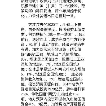
新通道取中欧班列正在甘肃无效跟尾。
积极申建中国（甘肃）商业试验区。鞭
策马鬃山港口复通。商业布局趋于优
化，力争外贸进出口总值翻一番。
方才过去的2025年，全省上下贯
彻、国务院决策摆设，按照省委工做要
求，努力扶植“七地一屏一通道”，顶压
前行、送难而上，成功完成全年方针使
命，实现“十四五”收官。经济运转稳中
有进。加力落实宏不雅政策，结实做
好“四稳”工做，地域出产总值增加5。
8%，增速居全国第2位；规模以上工业
添加值增加9。5%，增速居全国第3
位；全体居平易近人均可安排收入增加
6。1%，增速居全国第3位；一般公共
预算收入增加5。7%，增速居全国第5
位。投资消费回暖向好。304个省列严
沉项目完成投资2929亿元、超年度打算
28%。争取国度“两沉”扶植使命162
项、地方预算内投资和超持久出格国债
资金465。8亿元。扣除房地产开辟投资