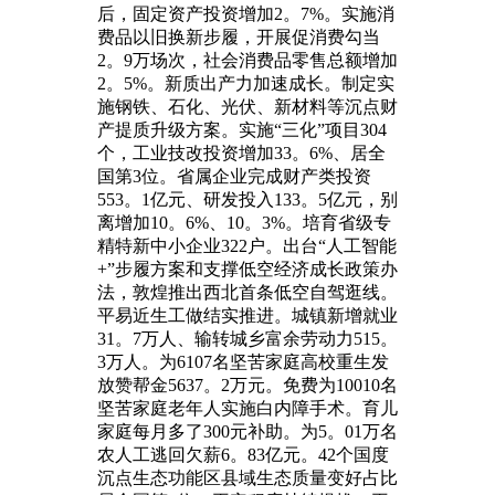
后，固定资产投资增加2。7%。实施消
费品以旧换新步履，开展促消费勾当
2。9万场次，社会消费品零售总额增加
2。5%。新质出产力加速成长。制定实
施钢铁、石化、光伏、新材料等沉点财
产提质升级方案。实施“三化”项目304
个，工业技改投资增加33。6%、居全
国第3位。省属企业完成财产类投资
553。1亿元、研发投入133。5亿元，别
离增加10。6%、10。3%。培育省级专
精特新中小企业322户。出台“人工智能
+”步履方案和支撑低空经济成长政策办
法，敦煌推出西北首条低空自驾逛线。
平易近生工做结实推进。城镇新增就业
31。7万人、输转城乡富余劳动力515。
3万人。为6107名坚苦家庭高校重生发
放赞帮金5637。2万元。免费为10010名
坚苦家庭老年人实施白内障手术。育儿
家庭每月多了300元补助。为5。01万名
农人工逃回欠薪6。83亿元。42个国度
沉点生态功能区县域生态质量变好占比