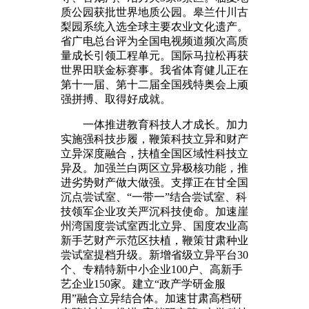
质公园获批世界地质公园。皋兰什川古
梨园系统入选全球主要农业文化遗产。
省广电总台评为全国电视频道频次高质
量成长引领工程单元。国际马拉松再获
世界田联金标赛事。我省体育健儿正在
第十一届、第十二届全国残特奥会上顽
强拼搏、取得好成就。
一体推进教育科技人才成长。加力
实施强科技步履，鞭策科技立异和财产
立异深度融合，扶植全国区域性科技立
异及。加强兰白两区立异极核功能，推
进劣势财产做大做强。支撑正在甘全国
沉点尝试室、“一带一”结合尝试室、科
技领军企业攻关严沉科技使命。加速崖
州湾国度尝试室西北立异、国度农业高
新手艺财产示范区扶植，鞭策甘肃种业
尝试室提档升级。新增省级立异平台30
个、专精特新中小企业100户、高新手
艺企业150家。建立“政产学研金服
用”融合立异结合体。加速甘肃高档研