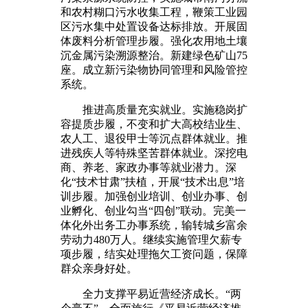
和农村糊口污水收集工程，鞭策工业园
区污水集中处置设备达标排放。开展固
体废料分析管理步履。强化农用地土壤
沉金属污染溯源整治。新建绿色矿山75
座。成立新污染物协同管理和风险管控
系统。
推进高质量充实就业。实施稳岗扩
容提质步履，不变和扩大高校结业生、
农人工、退役甲士等沉点群体就业。推
进残疾人等特殊坚苦群体就业。深挖电
商、养老、家政办事等就业潜力。深
化“技术甘肃”扶植，开展“技术出息”培
训步履。加强创业培训、创业办事、创
业孵化、创业勾当“四创”联动。完美一
体化外出务工办事系统，输转城乡富余
劳动力480万人。继续实施管理欠薪专
项步履，结实处理拖欠工资问题，保障
群众亲身好处。
全力支撑平易近营经济成长。“两