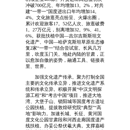
冲破700亿元、年均增加13。2%，对共
建“一带一”国度进出口年均增加14。
4%。文化旅逛亮点纷呈、火爆出圈，
累计欢迎旅客17。52亿人次、旅逛破费
1。27万亿元，别离增加32。9%、41。
6%。获批扶植中国—吉尔吉斯斯坦文
化遗产、中国—哈萨克斯坦草原生态修
复2家“一带一”结合尝试室。长风几万
里，吹度玉门关。地处内陆的甘肃，正
以愈加自傲的姿势，融通工具、链接表
里、世界。
加强文化遗产传承。聚力打制全国
主要的文化传承立异，推进文化遗产系
统和传承立异。积极开展“中汉文明探
源工程”和“考古中国”项目，推进大地
湾、大堡子山、锁阳城等国度考古遗址
公园扶植。提拔敦煌研究院“典型”“高
地”影响力。加速长城、长征、黄河国
度文化公园甘肃段和河西走廊国度遗产
线扶植。办妥公祭伏羲大典。支撑嘉峪