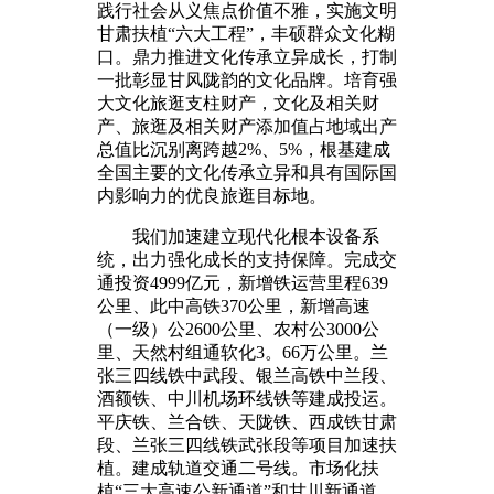
践行社会从义焦点价值不雅，实施文明
甘肃扶植“六大工程”，丰硕群众文化糊
口。鼎力推进文化传承立异成长，打制
一批彰显甘风陇韵的文化品牌。培育强
大文化旅逛支柱财产，文化及相关财
产、旅逛及相关财产添加值占地域出产
总值比沉别离跨越2%、5%，根基建成
全国主要的文化传承立异和具有国际国
内影响力的优良旅逛目标地。
我们加速建立现代化根本设备系
统，出力强化成长的支持保障。完成交
通投资4999亿元，新增铁运营里程639
公里、此中高铁370公里，新增高速
（一级）公2600公里、农村公3000公
里、天然村组通软化3。66万公里。兰
张三四线铁中武段、银兰高铁中兰段、
酒额铁、中川机场环线铁等建成投运。
平庆铁、兰合铁、天陇铁、西成铁甘肃
段、兰张三四线铁武张段等项目加速扶
植。建成轨道交通二号线。市场化扶
植“三大高速公新通道”和甘川新通道。