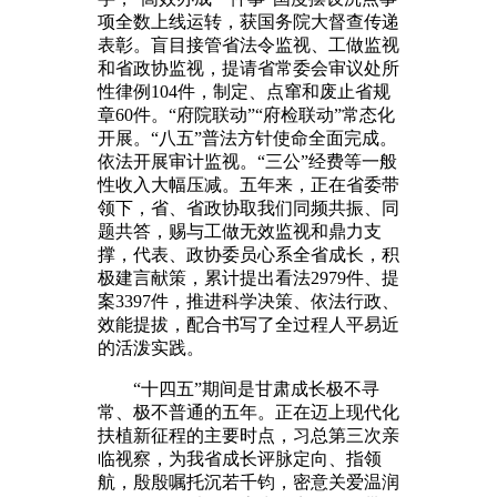
项全数上线运转，获国务院大督查传递
表彰。盲目接管省法令监视、工做监视
和省政协监视，提请省常委会审议处所
性律例104件，制定、点窜和废止省规
章60件。“府院联动”“府检联动”常态化
开展。“八五”普法方针使命全面完成。
依法开展审计监视。“三公”经费等一般
性收入大幅压减。五年来，正在省委带
领下，省、省政协取我们同频共振、同
题共答，赐与工做无效监视和鼎力支
撑，代表、政协委员心系全省成长，积
极建言献策，累计提出看法2979件、提
案3397件，推进科学决策、依法行政、
效能提拔，配合书写了全过程人平易近
的活泼实践。
“十四五”期间是甘肃成长极不寻
常、极不普通的五年。正在迈上现代化
扶植新征程的主要时点，习总第三次亲
临视察，为我省成长评脉定向、指领
航，殷殷嘱托沉若千钧，密意关爱温润