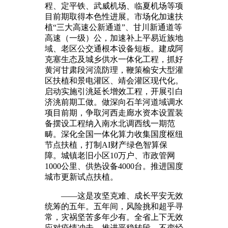
程、定平铁、武威机场、临夏机场等项
目前期取得本色性进展。市场化加速扶
植“三大高速公新通道”、甘川新通道等
高速（一级）公，加速补上平易近族地
域、老区公交通根本设备短板。建成阿
克塞生态及城乡供水一体化工程，抓好
黄河甘肃段河流防理，鞭策榆安大型灌
区扶植和景电灌区、靖会灌区现代化。
启动实施引洮延长增效工程，开展引白
济洮前期工做。做深向石羊河道域调水
项目前期，争取河西走廊水资本设置装
备摆设工程纳入南水北调西线一期范
畴。深化全国一体化算力收集国度枢纽
节点扶植，打制AI财产绿色智算保
障。城镇老旧小区10万户、市政管网
1000公里、供热设备4000台。推进国度
城市更新试点扶植。
——这是攻坚克难、成长平安无效
统筹的五年。五年间，风险挑和超乎寻
常，灾祸坚苦多年少有。全省上下无效
应对疫情冲击，推进平稳转段，不变经