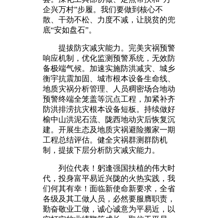
企兴万村”步履。我们要做到核心不
散、干劲不松、力度不减，让脱贫的兜
底“安如盘石”。
提拔防灾减灾能力。完美灾祸预警
响应机制，优化监测预警系统，无效防
备极端气候。加速实施防洪减灾、城乡
衡宇抗震加固、城市根本设备生命线、
地质灾祸分析管理、人员稠密场合地动
预警终端全笼盖等沉点工程，加紧补齐
防洪排涝抗灾根本设备短板。持续做好
榆中山洪泥石流、陇西地动灾后恢复沉
建。开展生态及地质灾祸避险搬家一期
工程总结评估。健全灾祸群测群防机
制，提拔下层分析防灾减灾能力。
列位代表！躬逢强国扶植的伟大时
代，投身富平易近兴陇的火热实践，我
们何其有幸！面临新使命新要求，全省
各级及其工做人员，必然要服膺职责，
勤奋敬业工做，诚心诚意为平易近，以