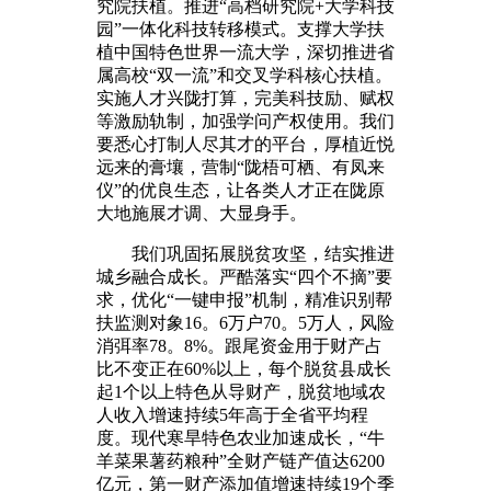
究院扶植。推进“高档研究院+大学科技
园”一体化科技转移模式。支撑大学扶
植中国特色世界一流大学，深切推进省
属高校“双一流”和交叉学科核心扶植。
实施人才兴陇打算，完美科技励、赋权
等激励轨制，加强学问产权使用。我们
要悉心打制人尽其才的平台，厚植近悦
远来的膏壤，营制“陇梧可栖、有凤来
仪”的优良生态，让各类人才正在陇原
大地施展才调、大显身手。
我们巩固拓展脱贫攻坚，结实推进
城乡融合成长。严酷落实“四个不摘”要
求，优化“一键申报”机制，精准识别帮
扶监测对象16。6万户70。5万人，风险
消弭率78。8%。跟尾资金用于财产占
比不变正在60%以上，每个脱贫县成长
起1个以上特色从导财产，脱贫地域农
人收入增速持续5年高于全省平均程
度。现代寒旱特色农业加速成长，“牛
羊菜果薯药粮种”全财产链产值达6200
亿元，第一财产添加值增速持续19个季