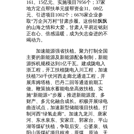
161。15亿元、实施项目7956个；37家
地方定点帮扶单元援帮资金31。08亿
元、引进项目1002个；6676家企业参
取“万企兴万村”甘肃步履。这份轻飘飘
的山海之情和大爱，甘肃人平易近铭刻
正在心、倍感温暖，成为矢志奋进的不
竭动力。
加速能源强省扶植。聚力打制全国
主要的新能源及新能源配备制制，新能
源拆机规模达到1亿千瓦。建成陇电入
浙工程，开工扶植陇电入川工程，加速
扶植750千伏河西走廊北通道工程，开
展库姆塔格、巴丹二回等通道前期工
做。鞭策抽水蓄能电坐高效扶植。实
施“新能源+”步履，推进新能源度、多
财产、多元化融合成长。积极开展绿电
曲连试点，加速新型储能项目扶植。打
制河西“绿氢走廊”。加速九龙川、唐家
河、东水泉东、安家庄、郭家台、平山
湖等煤矿扶植，争取后安、公婆泉、钱
阳山等煤矿项目核准，原煤、原油、天