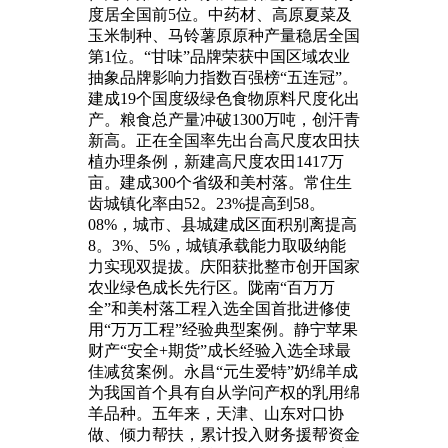
度居全国前5位。中药材、高原夏菜及
玉米制种、马铃薯原原种产量稳居全国
第1位。“甘味”品牌荣获中国区域农业
抽象品牌影响力指数百强榜“五连冠”。
建成19个国度级绿色食物原料尺度化出
产。粮食总产量冲破1300万吨，创汗青
新高。正在全国率先出台高尺度农田扶
植办理条例，新建高尺度农田1417万
亩。建成300个省级和美村落。常住生
齿城镇化率由52。23%提高到58。
08%，城市、县城建成区面积别离提高
8。3%、5%，城镇承载能力取吸纳能
力实现双提拔。庆阳获批整市创开国家
农业绿色成长先行区。陇南“百万万
全”和美村落工程入选全国首批进修使
用“万万工程”经验典型案例。静宁苹果
财产“安全+期货”成长经验入选全球最
佳减贫案例。永昌“元生爱特”奶绵羊成
为我国首个具有自从学问产权的乳用绵
羊品种。五年来，天津、山东对口协
做、倾力帮扶，累计投入财务援帮资金