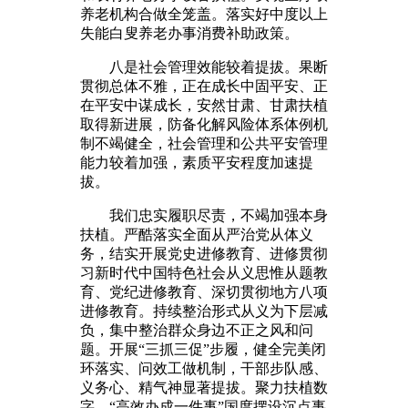
养老机构合做全笼盖。落实好中度以上
失能白叟养老办事消费补助政策。
八是社会管理效能较着提拔。果断
贯彻总体不雅，正在成长中固平安、正
在平安中谋成长，安然甘肃、甘肃扶植
取得新进展，防备化解风险体系体例机
制不竭健全，社会管理和公共平安管理
能力较着加强，素质平安程度加速提
拔。
我们忠实履职尽责，不竭加强本身
扶植。严酷落实全面从严治党从体义
务，结实开展党史进修教育、进修贯彻
习新时代中国特色社会从义思惟从题教
育、党纪进修教育、深切贯彻地方八项
进修教育。持续整治形式从义为下层减
负，集中整治群众身边不正之风和问
题。开展“三抓三促”步履，健全完美闭
环落实、问效工做机制，干部步队感、
义务心、精气神显著提拔。聚力扶植数
字，“高效办成一件事”国度摆设沉点事