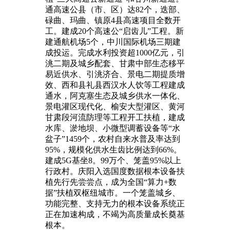
通高速公县（市、区）达82个，迭部、
碌曲、玛曲、镇原4县高速项目全数开
工。建成20个高速公“启齿儿”工程。新
建通航机场5个，中川国际机场三期建
成投运。完成水利投资超1000亿元，引
洮二期及城乡配套、甘肃中部生态移平
易近供水、引洮济合、景电二期提质增
效、西和县礼县西汉水人饮等工程建成
通水，阿克塞生态及城乡供水一体化、
景电灌区现代化、榆安大型灌区、黄河
甘肃段河流防理等工程开工扶植，建成
水库、淤地坝、小微型调蓄设备等“水
盆子”1459个，农村自来水普及率达到
95%，规模化供水生齿比例达到66%。
建成5G基坐8。99万个、笼盖95%以上
行政村。庆阳入选国度数据根本设备扶
植先行先尝尝点，成为全国“算力+数
据”扶植双枢纽城市。一个笼盖城乡、
功能完整、支持无力的根本设备系统正
正在加速构成，不竭为高质量成长奠基
根本。