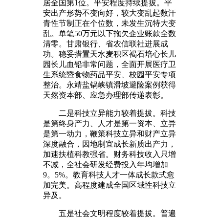
居全国第1位。平安程度持续提拔。平
安出产形势不变向好，较大变乱起数汗
青性节制正在个位数，未发生沉特大变
乱。单笔50万元以下拖欠企业账款全数
清零。甘肃银行、省农信联社进展成
功。稳妥措置天水麦积区褐石培心长儿
园长儿血铅非常问题，全面开展医疗卫
生系统暨食物药品平安、校园平安专项
整治。永靖盐锅峡镇滑坡避险案例获得
天然资本部、应急办理部传递表彰。
二是科技立异能力较着提拔。科技
是第终身产力、人才是第一资本、立异
是第一动力，鞭策科技立异和财产立异
深度融合，因地制宜成长新质出产力，
加速扶植科教强省。财务科技收入只增
不减，全社会研发经费投入年均增加
9。5%。教育科技人才一体成长款式愈
加完美。高程度建成全国区域性科技立
异及。
五是社会文明程度较着提拔。普遍