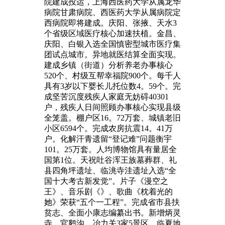
院建成投运，上海西医药大学从属龙华
病院甘肃病院、西医药大学从属病院定
西病院即将建成。庆阳、张掖、天水3
个省级区域医疗核心加速扶植。金昌、
庆阳、白银入选全国慎密型城市医疗集
团试点城市。异地就医结算全面实现。
建成乡镇（街道）分析养老办事核心
520个、村级互帮幸福院900个。每千人
具有3岁以下婴长儿托位数4。59个。完
成坚苦沉度残疾人家庭无妨碍40301
户，残疾人日间照顾办事核心实现县级
全笼盖。棚户区16。72万套、城镇老旧
小区6594个。完成农房抗震14。41万
户。化解汗青遗留“登记难”问题衡宇
101。25万套。人均博物馆具有量居全
国第1位。天祝吐谷浑王族墓葬群、礼
县四角坪遗址、临洮寺洼遗址入选“全
国十大考古新发觉”。片子《漫空之
王》、音乐剧《》、歌曲《枕着光的
她》荣获“五个一工程”。完成省市县扶
贫志、全面小康志编纂出书。新增炳灵
寺、官鹅沟、冶力关3家5景区。临夏地