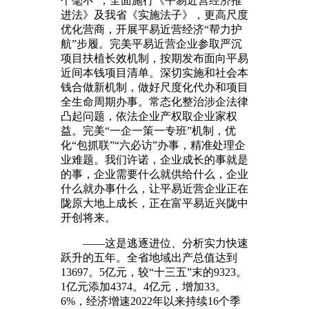
个毫不”，全面施行《平易近营经济推
进法》及我省《实施法子》，更高尺度
优化营商，开展平易近营经济“帮力护
航”步履。完美平易近营企业参取严沉
项目扶植长效机制，按期发布面向平易
近间本钱项目清单。深切实施和社会本
钱合做新机制，做好尺度化代办和项目
全生命周期办事。常态化整治涉企法律
凸起问题，依法企业产权取企业家权
益。完美“一企一策一专班”机制，优
化“包抓联”“六必访”办事，精准处理企
业难题。我们许诺，企业成长的事就是
的事，企业需要什么就供给什么，企业
什么就办事什么，让平易近营企业正在
陇原大地上成长，正在富平易近兴陇中
开创将来。
——这是逃逐进位、分析实力快速
跃升的五年。全省地域出产总值达到
13697。5亿元，较“十三五”末的9323。
1亿元添加4374。4亿元，增加33。
6%，经济增速2022年以来持续16个季