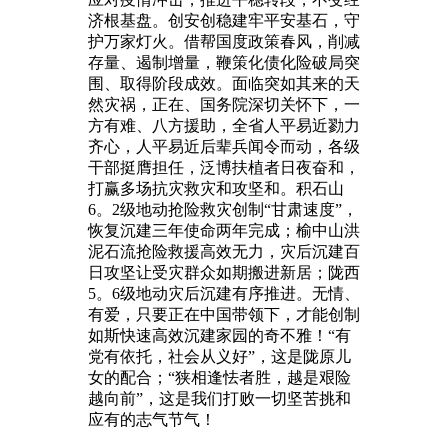
济根基盘。创安创稳建牢平安基石，守
护万家灯火。借帮国度政策春风，削减
存量、遏制增量，鞭策化债化险破局突
围、取得阶段成效。面临突如其来的天
然灾祸，正在、国务院深切关怀下，一
方有难、八方援助，全省人平易近勠力
齐心，人平易近后辈兵闻令而动，各级
干部挺膺担任，泛博扶植者日夜奋和，
打赢多场抗灾救灾和攻坚和。积石山
6。2级地动抢险救灾创制“甘肃速度”，
恢复沉建三年使命两年完成；榆中山洪
泥石流抢险救援高效无力，灾后沉建百
日攻坚让受灾群众如期搬进新居；陇西
5。6级地动灾后沉建有序推进。无情、
有爱，只要正在中国带领下，才能创制
如斯快速高效沉建家园的奇不雅！“有
党有依托，社会从义好”，这是陇原儿
女的配合；“狭相逢怯者胜，越是艰险
越向前”，这是我们打败一切坚苦挑和
应有的志气节气！