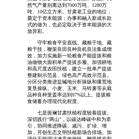
然气产量别离达到7000万吨、1280万
吨、10亿立方米。甘肃老工业的地位，
奠定于资本能源；办事和融入新成长款
式的做为，也必定取决于资本能源的大
放异彩。
守牢粮食平安底线。藏粮于地、藏
粮于技，鞭策良田良种良机良法集成增
效，加力实施新一轮粮食产能提拔和粮
油做物大面积单产提拔步履。加强耕地
和高尺度农田扶植，建立一批单产提拔
整建制示范县、绿色高产高效示范县。
分区分类推进盐碱地分析操纵和撂荒地
复垦操纵。小麦、玉米、马铃薯等从栽
品种良种笼盖率达到97%以上。提拔粮
食储蓄办理现代化程度。
七是斑斓甘肃扶植程度较着提拔。
深切践行“两山”，以碳达峰碳中和为牵
引，协同推进降碳、减污、扩绿、增
加，开创生态文明扶植新场合排场。加
强化石能源洁净高效操纵，鞭策煤炭和