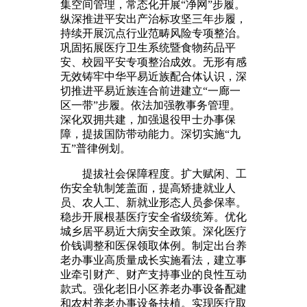
集空间管理，常态化开展“净网”步履。
纵深推进平安出产治标攻坚三年步履，
持续开展沉点行业范畴风险专项整治。
巩固拓展医疗卫生系统暨食物药品平
安、校园平安专项整治成效。无形有感
无效铸牢中华平易近族配合体认识，深
切推进平易近族连合前进建立“一廊一
区一带”步履。依法加强教事务管理。
深化双拥共建，加强退役甲士办事保
障，提拔国防带动能力。深切实施“九
五”普律例划。
提拔社会保障程度。扩大赋闲、工
伤安全轨制笼盖面，提高矫捷就业人
员、农人工、新就业形态人员参保率。
稳步开展根基医疗安全省级统筹。优化
城乡居平易近大病安全政策。深化医疗
价钱调整和医保领取体例。制定出台养
老办事业高质量成长实施看法，建立事
业牵引财产、财产支持事业的良性互动
款式。强化老旧小区养老办事设备配建
和农村养老办事设备扶植。实现医疗取