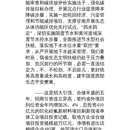
能审查和碳排放评价实施法子，强化碳
排放目标办理。开展沉点行业提质降本
降碳步履，实施一批轮回经济、污染管
理和节能减排项目。支撑甘南开展生态
从体功能区优化先行试点。“四水四
定”，深切实施国度节水和黄河道域深
度节水控水步履，全面推进节水型社会
扶植。落实地下水水位水量“双控”要
求，从严开展地下水超采管理。我们要
时辰，我省生态文明扶植仍处于压力叠
加、负沉前行的环节期，必需一直连结
定力，不、不松劲、不启齿儿，更好统
筹高质量成长和高程度，建牢国度西部
生态平安樊篱。
——这是招大引强、合做丰盛的五
年。招商引资连立异高，签约省外项目
到位资金年均增加26。4%，总投资410
亿元的巨化硅氟新材料项目刷新我省单
体工业项目投资记载。取地方企业合做
项目投资规模超万亿元。净增有进出话
柄绩企业485家。外贸进出口总值初次