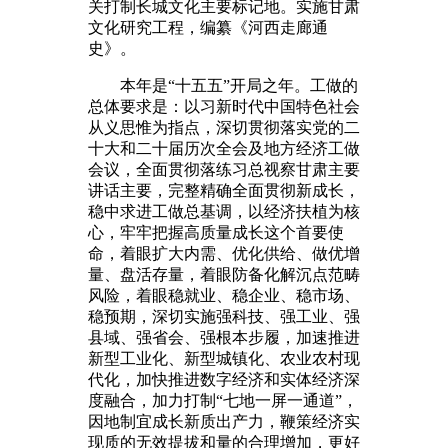
关打制长城文化主要标记地。实施甘肃
文化研究工程，编纂《河西走廊通
史》。
本年是“十五五”开局之年。工做的
总体要求是：以习新时代中国特色社会
从义思惟为指点，深切贯彻落实党的二
十大和二十届历次全会及地方经济工做
会议，全面贯彻落练习总视察甘肃主要
讲话主要，完整精确全面贯彻新成长，
稳中求进工做总基调，以经济扶植为核
心，牢牢把握高质量成长这个首要使
命，着眼扩大内需、优化供给、做优增
量、盘活存量，着眼防备化解沉点范畴
风险，着眼稳就业、稳企业、稳市场、
稳预期，深切实施强科技、强工业、强
县域、强省会、强根本步履，加速推进
新型工业化、新型城镇化、农业农村现
代化，加快推进数字经济和实体经济深
度融合，加力打制“七地一屏一通道”，
因地制宜成长新质出产力，鞭策经济实
现质的无效提拔和量的合理增加，更好