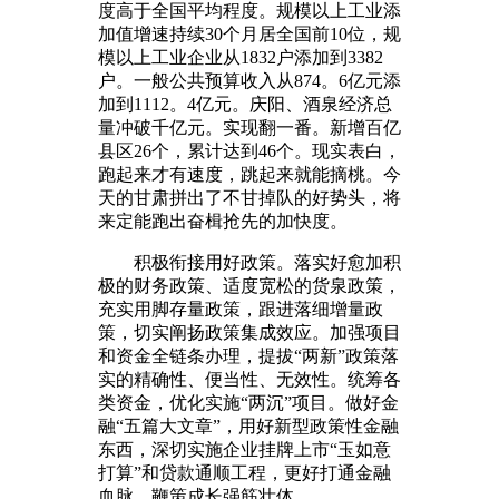
度高于全国平均程度。规模以上工业添
加值增速持续30个月居全国前10位，规
模以上工业企业从1832户添加到3382
户。一般公共预算收入从874。6亿元添
加到1112。4亿元。庆阳、酒泉经济总
量冲破千亿元。实现翻一番。新增百亿
县区26个，累计达到46个。现实表白，
跑起来才有速度，跳起来就能摘桃。今
天的甘肃拼出了不甘掉队的好势头，将
来定能跑出奋楫抢先的加快度。
积极衔接用好政策。落实好愈加积
极的财务政策、适度宽松的货泉政策，
充实用脚存量政策，跟进落细增量政
策，切实阐扬政策集成效应。加强项目
和资金全链条办理，提拔“两新”政策落
实的精确性、便当性、无效性。统筹各
类资金，优化实施“两沉”项目。做好金
融“五篇大文章”，用好新型政策性金融
东西，深切实施企业挂牌上市“玉如意
打算”和贷款通顺工程，更好打通金融
血脉，鞭策成长强筋壮体。