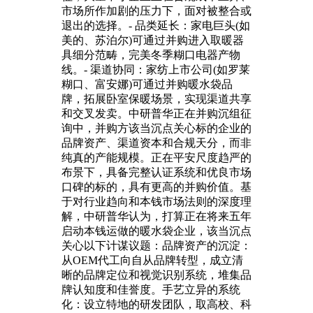
市场所作加剧的压力下，面对被整合或
退出的选择。- 品类延长：家电巨头(如
美的、苏泊尔)可通过并购进入取暖器
具细分范畴，完美冬季糊口电器产物
线。- 渠道协同：家纺上市公司(如罗莱
糊口、富安娜)可通过并购暖水袋品
牌，拓展卧室保暖场景，实现渠道共享
和交叉发卖。中研普华正在并购沉组征
询中，并购方该当沉点关心标的企业的
品牌资产、渠道资本和合规天分，而非
纯真的产能规模。正在平安尺度趋严的
布景下，具备完整认证系统和优良市场
口碑的标的，具有更高的并购价值。基
于对行业趋向和本钱市场法则的深度理
解，中研普华认为，打算正在将来五年
启动本钱运做的暖水袋企业，该当沉点
关心以下计谋议题：品牌资产的沉淀：
从OEM代工向自从品牌转型，成立清
晰的品牌定位和视觉识别系统，堆集品
牌认知度和佳誉度。手艺立异的系统
化：设立特地的研发团队，取高校、科