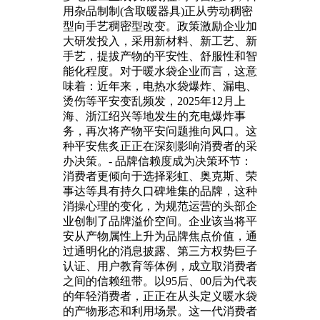
用杂品制制(含取暖器具)正从劳动稠密
型向手艺稠密型改变。政策激励企业加
大研发投入，采用新材料、新工艺、新
手艺，提拔产物的平安性、舒服性和智
能化程度。对于暖水袋企业而言，这意
味着：近年来，电热水袋爆炸、漏电、
烫伤等平安变乱频发，2025年12月上
海、浙江绍兴等地发生的充电爆炸事
务，再次将产物平安问题推向风口。这
种平安焦炙正正在深刻影响消费者的采
办决策。- 品牌信赖度成为决策环节：
消费者更倾向于选择彩虹、奥克斯、荣
事达等具有持久口碑堆集的品牌，这种
消操心理的变化，为规范运营的头部企
业创制了品牌溢价空间。企业该当将平
安从产物属性上升为品牌焦点价值，通
过通明化的消息披露、第三方权势巨子
认证、用户教育等体例，成立取消费者
之间的信赖纽带。以95后、00后为代表
的年轻消费者，正正在从头定义暖水袋
的产物形态和利用场景。这一代消费者