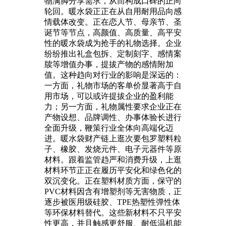
物满脚分享需求，从而构成口碑的正向
轮回。暖水袋正正在从自用耐用品向感
情载体改变。正在恋人节、母亲节、圣
诞节等节点，高颜值、高质量、高平安
性的暖水袋成为抢手的礼物选择。企业
纷纷推出礼盒包拆、定制刻字、感情案
牍等增值办事，提拔产物的感情附加
值。这种趋向对行业的影响是深远的：
一方面，礼物市场的客单价显著高于自
用市场，可以或许提拔企业的盈利能
力；另一方面，礼物属性要求企业正在
产物设想、品牌调性、办事体验长进行
全面升级，鞭策行业全体向高端化迈
进。暖水袋财产链上逛次要包罗塑料粒
子、橡胶、发烧元件、电子元器件等原
材料。跟着监管趋严和消费升级，上逛
材料环节正正在履历平安化和绿色化的
双沉变化。正在塑料材质方面，保守的
PVC材料因含有增塑剂等无害物质，正
逐步被医用级硅胶、TPE热塑性弹性体
等环保材料替代。这些新材料不只平安
性更高，并且触感更舒服、耐低温机能