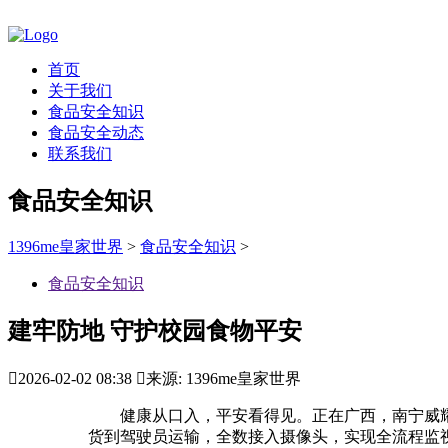
首页
关于我们
食品安全知识
食品安全动态
联系我们
食品安全知识
1396me皇家世界
>
食品安全知识
>
食品安全知识
建牢防地 守护校园食物平安

2026-02-02 08:38

来源: 1396me皇家世界
健康从口入，平安看得见。正在广西，南宁威耀集
货到驾驶员运输，全数接入摄像头，实现全流程监