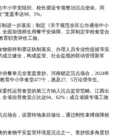
名中小学党组织、校长摆设专项整治沉点使命。同
笼盖率达98。5%。
任制进一步落实；制定《关于规范全区公办通俗中小
，全面加强师生用餐平安保障。立异制定学校食堂合
行教育职责评价工做。
物留样和票证轨制落实、办理人员专业性提拔等实
的成立健全，构成监管、社会监视的联动管理新常
餐单元全笼盖查抄。河南锁定沉点场合，2024年
育中小学食堂477个，惠及27。5万论理学生。
家委托运营食堂的第三方纳入沉点监管范畴。江西出
省自营食堂占比达94。62%；成立省级专项工做
点场合，设置特地条目做出，通过刚性束缚保障校
的食物平安监管环境是沉点之一。查抄组多角度切