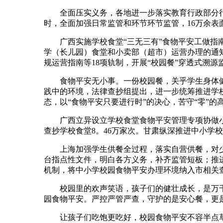
全面压实义务，各地进一步落实教育行政部分行业
时，全面加强日常监管和环节环节监管，16万余表面
广西实施学校食堂“三无三有”食物平安工做指南
学（长儿园）食堂和小卖部（超市）运营办理的通
规运营指南等18项轨制，开展“校园餐”穿透式溯源
食物平安无小事。一份校园餐，关乎学生身体健
践中的环境，法律查抄组提出，进一步统筹推进学
态，以“食物平安只要进行时”的决心，苦守“零”的
广西立异设立学校食堂食物平安管理专项协做小组
查抄学校食堂8。46万家次。甘肃纵深推进中小学
上海加强学生供餐全过程，落实自营供餐，对少数
台指点性文件，明白各方义务，补齐监管短板；推进
机制，将中小学校园食物平安办理环境纳入市相关
校园里的欢声笑语，孩子们的健壮成长，是万千
园食物平安。严控严管严查，守护的是安心餐，更
让孩子们吃饱更吃好，校园食物平安不容半点草