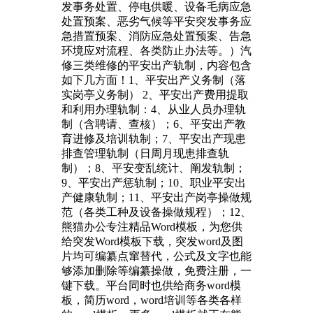
发事务处置、停电供暖、设备毛病应急
处置预案、恶劣气候等平安突发事务应
急措置预案、消防应急处置预案、告急
环境应对流程、各类防止办法等。）汽
修三类维修的平安出产轨制，内容包含
如下几方面！1、平安出产义务制（落
实岗亭义务制） 2、平安出产费用提取
和利用办理轨制：4、从业人员办理轨
制（含聘请、查核）；6、平安出产教
育进修及培训轨制；7、平安出产现患
排查管理轨制（日周月现患排查轨
制）；8、平安变乱统计、阐发轨制；
9、平安出产惩轨制；10、职业平安出
产健康轨制；11、平安出产岗亭操做规
范（各类工种及设备操做规程）；12、
熊猫办公专注精品Word模板，为您供
给突发Word模板下载，突发word及图
片均可编纂点窜替代，公式及文字也能
够添加删除等编纂操做，免费注册，一
键下载。平台同时也供给商务word模
板，简历word，word培训等各类各样