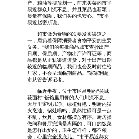
产、粮油等摆放划一，前来买菜的市平
易近群众川流不息。并且菜品也新颖，
质量有保障，我们买的也安心。”市平
易近赵密斯说。
超市做为食物的次要发卖渠道之
一，肩负着保障消费者食物平安的主要
义务。“我们的每批商品城市查抄出产
日期、保质期、产物出产许可证等，商
品都是从正轨渠道进货，对于出产日期
较近的临期商品，我们也会及时前往给
厂家，不会呈现临期商品。”家家利超
市从管告诉记者。
临近半夜，位于市区昌明的“吴城
莜面村”饭馆里用餐的人们川流不息。
大厅里窗明几净、绿植鲜艳，明厨内猛
火烹油、锅灶嗡鸣，虽然忙碌可是一点
不乱，炊具、食材都摆放有序。厨房操
做间和餐厅完满是离隔的，可口的饭菜
是怎样出炉的，卫生怎样样，都不领
会，心里完全没底儿。”市平易近郝女