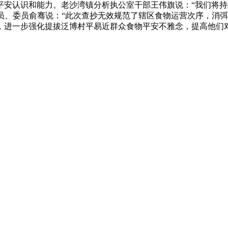
平安认识和能力。老沙湾镇分析执公室干部王伟旗说：“我们将
委员、委员俞骞说：“此次查抄无效规范了辖区食物运营次序，消
，进一步强化提拔泛博村平易近群众食物平安不雅念，提高他们