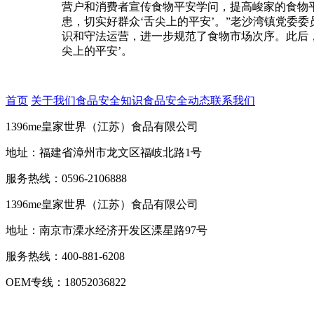
营户和消费者宣传食物平安学问，提高峻家的食物
患，切实好群众‘舌尖上的平安’。”老沙湾镇党委
识和守法运营，进一步规范了食物市场次序。此后
尖上的平安’。
首页
关于我们
食品安全知识
食品安全动态
联系我们
1396me皇家世界（江苏）食品有限公司
地址：福建省漳州市龙文区福岐北路1号
服务热线：0596-2106888
1396me皇家世界（江苏）食品有限公司
地址：南京市溧水经济开发区溧星路97号
服务热线：400-881-6208
OEM专线：18052036822