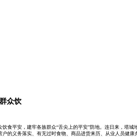
牢群众饮
食平安，建牢各族群众“舌尖上的平安”防地。连日来，塔城
营户的义务落实、有无过时食物、商品进货来历、从业人员健康