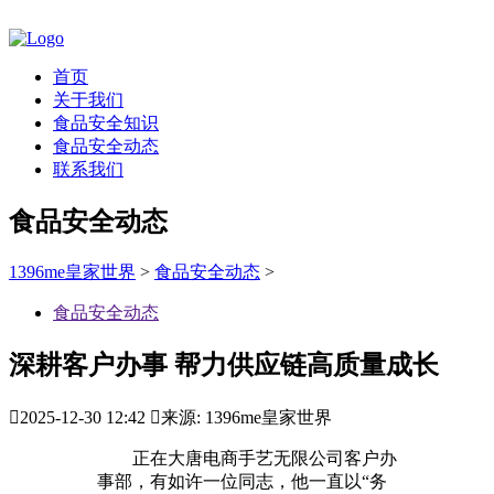
首页
关于我们
食品安全知识
食品安全动态
联系我们
食品安全动态
1396me皇家世界
>
食品安全动态
>
食品安全动态
深耕客户办事 帮力供应链高质量成长

2025-12-30 12:42

来源: 1396me皇家世界
正在大唐电商手艺无限公司客户办
事部，有如许一位同志，他一直以“务