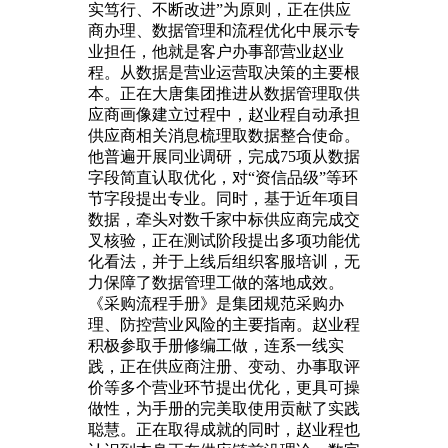
实笃行、不断改进”为原则，正在供应
商办理、数据管理和流程优化中展示专
业担任，他就是客户办事部营业赵业
程。从数据是营业运营取决策的主要根
本。正在大唐集团推进从数据管理取供
应商画像建立过程中，赵业程自动承担
供应商相关消息梳理取数据整合使命。
他普遍开展同业调研，完成75项从数据
字段简直认取优化，对“资信品级”等环
节字段提出专业。同时，基于近年项目
数据，牵头对数千家中标供应商完成交
叉核验，正在测试阶段提出多项功能优
化看法，并于上线后组织客服培训，无
力保障了数据管理工做的落地成效。
《采购流程手册》是集团规范采购办
理、防控营业风险的主要指南。赵业程
积极参取手册修编工做，连系一线实
践，正在供应商注册、变动、办事取评
价等多个营业环节提出优化，更具可操
做性，为手册的完美取使用贡献了实践
聪慧。正在取得成就的同时，赵业程也