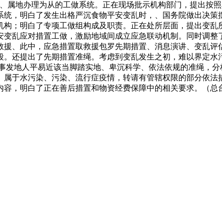
任、属地办理为从的工做系统。正在现场批示机构部门，提出按
系统，明白了发生出格严沉食物平安变乱时，、国务院做出决策
机构；明白了专项工做组构成及职责。正在处所层面，提出变乱
安变乱应对措置工做，激励地域间成立应急联动机制。同时调整
救援、此中，应急措置取救援包罗先期措置、消息演讲、变乱评
段。还提出了先期措置准绳。考虑到变乱发生之初，难以界定水
 事发地人平易近该当脚踏实地、卑沉科学、依法依规的准绳，分
。属于水污染、污染、流行症疫情，转请有管辖权限的部分依法
内容，明白了正在善后措置和物资经费保障中的相关要求。（总台