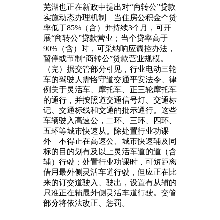
芜湖也正在新政中提出对“商转公”贷款
实施动态办理机制：当住房公积金个贷
率低于85%（含）并持续3个月，可开
展“商转公”贷款营业；当个贷率高于
90%（含）时，可采纳响应调控办法，
暂停或节制“商转公”贷款营业规模。
（完）据交管部分引见，行业电动三轮
车的驾驶人需恪守道交通平安法令、律
例关于灵活车、摩托车、正三轮摩托车
的通行，并按照道交通信号灯、交通标
记、交通标线和交通的批示通行。这些
车辆驶入高速公，二环、三环、四环、
五环等城市快速从。除处置行业功课
外，不得正在高速公、城市快速辅及同
标的目的划有及以上灵活车道的道（含
辅）行驶；处置行业功课时，可短距离
借用最外侧灵活车道行驶，但应正在比
来的订交道驶入、驶出，设置有从辅的
只准正在辅最外侧灵活车道行驶。交管
部分将依法改正、惩罚。