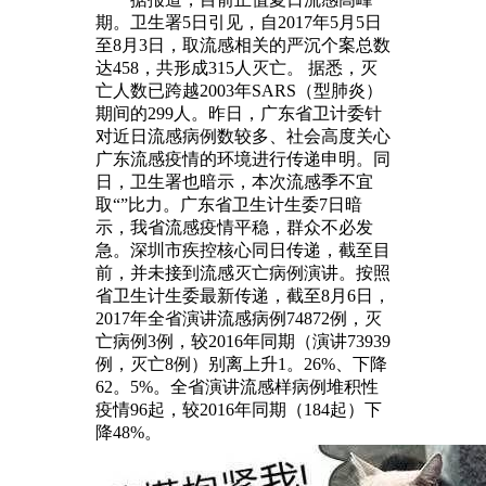
期。卫生署5日引见，自2017年5月5日
至8月3日，取流感相关的严沉个案总数
达458，共形成315人灭亡。 据悉，灭
亡人数已跨越2003年SARS（型肺炎）
期间的299人。昨日，广东省卫计委针
对近日流感病例数较多、社会高度关心
广东流感疫情的环境进行传递申明。同
日，卫生署也暗示，本次流感季不宜
取“”比力。广东省卫生计生委7日暗
示，我省流感疫情平稳，群众不必发
急。深圳市疾控核心同日传递，截至目
前，并未接到流感灭亡病例演讲。按照
省卫生计生委最新传递，截至8月6日，
2017年全省演讲流感病例74872例，灭
亡病例3例，较2016年同期（演讲73939
例，灭亡8例）别离上升1。26%、下降
62。5%。全省演讲流感样病例堆积性
疫情96起，较2016年同期（184起）下
降48%。