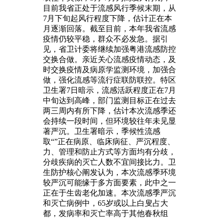
目前我省正处于流感风行季候末期，从
7月下旬起风行程度下降，估计正在本
月逐渐回落。截至目前，本年我省流感
疫情仍较平稳，群众不必发急。据引
见，省卫计委将继续加强粤港流感防控
交换合做。亲近关心流感疫情动态，及
时交换疫情及病原学监测环境，加强合
做，强化流感等流行症联防联控。特区
卫生署7日暗示，流感活跃程度正在7月
中旬达到高峰，部门监测目标正在过去
两三周内有所下降，估计本次流感季还
会持续一段时间，但环境较往年未见显
著严沉。卫生署暗示，季候性流感
取“”正在病原、临床病征、严沉程度、
力、管理和防止方式等方面均有分歧，
分歧疾病的灭亡人数不宜间接比力。卫
生防护核心阐发认为，本次流感季环境
较严沉可能缘于多方面要素，此中之一
正在于生齿老化加速。本次流感季严沉
和灭亡病例中，65岁或以上白叟占大
都，发病率和灭亡率高于其他春秋组