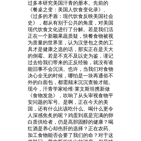
过多本研究美国汗青的册本。先前的
《餐桌之变：美国人饮食变化录》、
《过多的矛盾：现代饮食反映美国社会
史》，都从有别于公共的角度，对美国
现代饮食文化进行了分解。若是我们活
正在一个新颖果蔬质疑，快餐食物被视
为质量的世界里，认为汉堡包之类的工
具才是健康之选的话，那实正在是天大
的倒霉。若是不克不及以史为鉴，谨记
过去给我们带来的正反经验，就没有谁
能旧事不会沉演。也许，当我们对食物
决心全无的时候，哪怕是一块再通俗不
外的白面包，都需颠末沉沉查验才能。
现今，汗青学家哈维·莱文斯坦携新做
《食物发急》，吹响了从头审视食物平
安问题的军号。是啊，正在今天的美
国，还有什么比该吃什么、喝什么更令
人深感焦炙的呢？鸡蛋到底是完满的卵
白质供给者，仍是高胆固醇的健康？喝
红酒是养心却伤肝的选择？正在农药、
加工食物能否会要了我们的命？对于这