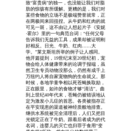
致“富贵病”的独一，也没能让我们对脂
肪的惊骇有所缓解。更糟的是，我们对
某些食物的立场不是极端赞誉就常，正
在两极间来回扭捏。从牛奶和红肉的就
可见一斑，这不由让人想起片子《安妮
·霍尔》里的一句典范台词：“任何父母
告诉我们无益的工具，成果却被证明刚
好相反。日光、牛奶、红肉……大
学。”莱文斯坦所举的例子让人感同。
他开篇提到，19世纪末至20世纪初，宠
物会给人体健康带来的论调于报端，虽
然卫生专员动物没那么，仍然有成千上
万纽约人将自家宠物狗的生命就义。那
时候，各地学童争相以死苍蝇换取励，
正在眼里，如许的食物才够“清洁”。曲
到上世纪40年代末，苍蝇仍被错误地认
定为激发小儿症的首恶。各类被指存正
在平安现患的渠道被神经质般地排查。
继供水系统被完全清理后，人们又把目
光锁定正在了牛奶。跟着后者成为的代
名词，连婴儿的灭亡也归罪于食用“变