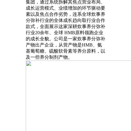
集团，通过系统拆解其焦点营业布局、
成长运营模式、业绩增加的环节驱动要
素以及焦点合作劣势，连系全球炊事养
分弥补行业的全体成长趋向取行业合作
款式，全面展示这家深耕炊事养分弥补
行业20余年、全球 HMB原料领跑企业
的成长全貌。公司是一家炊事养分弥补
产物出产企业，从营产物是HMB、氨
基葡萄糖、硫酸软骨素等养分原料，以
及一些养分制剂产物。