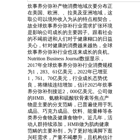
炊事养分弥补产物消费地域次要分布正
在美国、欧洲、、拉美及亚洲地域，这
取公司以境外收入为从的特点相契合，
故全球炊事养分弥补行业需求扩张环境
是影响公司成长的主要因子。跟着社会
的不竭前进和人们对于健康糊口的日益
关心，针对健康的消费越来越热，全球
炊事养分弥补行业也送来成长的良机。
Nutrition Business Journal数据显示，
2017年全球炊事养分弥补行业消费规模
为1，283。61亿美元，2022年已增至
1，761。70亿美元，行业成长态势优
良，将继续连结增加，估计2025年炊事
养分弥补剂接近2，000亿美元。公司做
的HMB、氨糖和硫酸软骨素等焦点产
物是主要的分支范畴，已普遍使用于乳
成品、巧克力成品、饮料、能量棒等各
类养分食物及健康食物中。近几年，活
动人群持续添加，HMB做为肌肉健康
范畴的主要补剂，为了更好地满脚下逛
兴旺需求，产量不竭攀升，且机构估计