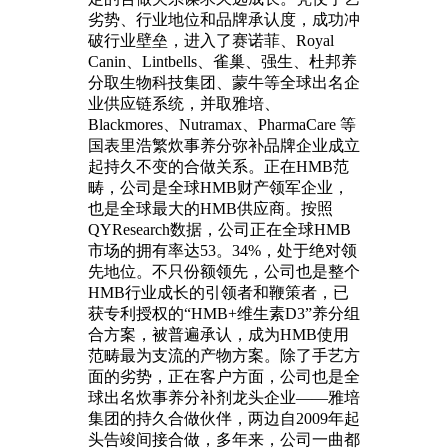
劣势、行业地位和品牌承认度，成功冲
破行业壁垒，进入了赛诺菲、Royal
Canin、Lintbells、雀巢、强生、杜邦养
分取生物科技集团、蒙牛等全球出名企
业供应链系统，并取雅培、
Blackmores、Nutramax、PharmaCare 等
国表里浩繁炊事养分弥补品牌企业成立
起持久不变的合做关系。正在HMB范
畴，公司是全球HMB财产领军企业，
也是全球最大的HMB供应商。按照
QYResearch数据，公司正在全球HMB
市场的拥有率达53。34%，处于绝对领
先地位。不只份额领先，公司也是整个
HMB行业成长的引领者和鞭策者，已
获专利授权的“HMB+维生素D3”养分组
合方案，被普遍承认，成为HMB使用
范畴最为支流的产物方案。除了手艺方
面的劣势，正在客户方面，公司也是全
球出名炊事养分补剂龙头企业——雅培
集团的持久合做伙伴，两边自2009年起
头告竣间接合做，多年来，公司一曲都