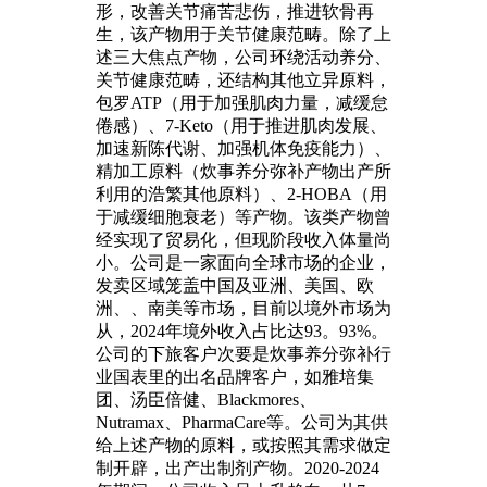
形，改善关节痛苦悲伤，推进软骨再
生，该产物用于关节健康范畴。除了上
述三大焦点产物，公司环绕活动养分、
关节健康范畴，还结构其他立异原料，
包罗ATP（用于加强肌肉力量，减缓怠
倦感）、7-Keto（用于推进肌肉发展、
加速新陈代谢、加强机体免疫能力）、
精加工原料（炊事养分弥补产物出产所
利用的浩繁其他原料）、2-HOBA（用
于减缓细胞衰老）等产物。该类产物曾
经实现了贸易化，但现阶段收入体量尚
小。公司是一家面向全球市场的企业，
发卖区域笼盖中国及亚洲、美国、欧
洲、、南美等市场，目前以境外市场为
从，2024年境外收入占比达93。93%。
公司的下旅客户次要是炊事养分弥补行
业国表里的出名品牌客户，如雅培集
团、汤臣倍健、Blackmores、
Nutramax、PharmaCare等。公司为其供
给上述产物的原料，或按照其需求做定
制开辟，出产出制剂产物。2020-2024