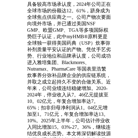
具备较高市场承认度，2024年公司正在
全球市场的份额达12。61%，跻身成为
全球焦点供应商之一。公司产物次要面
向境外市场，并已通过美国NSF
GMP、欧盟GMP、TGA等多项国际权
势巨子认证，此中myHMB®原料更是
全球独一获得美国药典（USP）炊事弥
补剂质量平安认证的产物。凭仗手艺劣
势、行业地位和品牌承认度，公司成功
进入雅培集团、Blackmores、
Nutramax、PharmaCare 等国表里浩繁
炊事养分弥补品牌企业的供应链系统，
并取之成立起持久不变的合做关系。近
年来，公司业绩连结稳健增加。2020-
2024年，停业收入从7。46亿元提拔至
10。02亿元，年复合增加率达7。
65%；扣非归母净利润从1。04亿元增
加至1。71亿元，年复合增加率达13。
10%。2025年上半年，公司估计停业收
入同比增加15。03%-27。36%，继续连
结优良成长态势。本文将深切解读技源