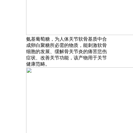
氨基葡萄糖，为人体关节软骨基质中合
成卵白聚糖所必需的物质，能刺激软骨
细胞的发展、缓解骨关节炎的痛苦悲伤
症状、改善关节功能，该产物用于关节
健康范畴。