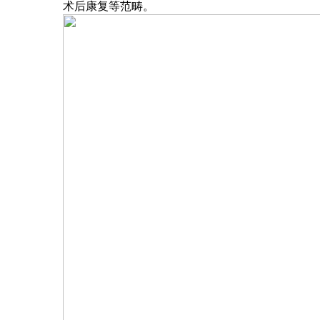
术后康复等范畴。