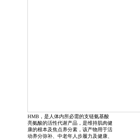
HMB，是人体内所必需的支链氨基酸
亮氨酸的活性代谢产品，是维持肌肉健
康的根本及焦点养分素，该产物用于活
动养分弥补、中老年人步履力及健康、