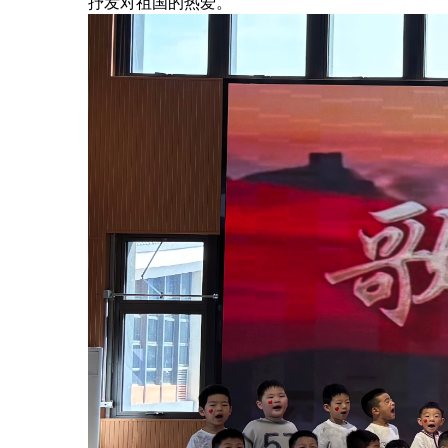
抒发对祖国的热爱。