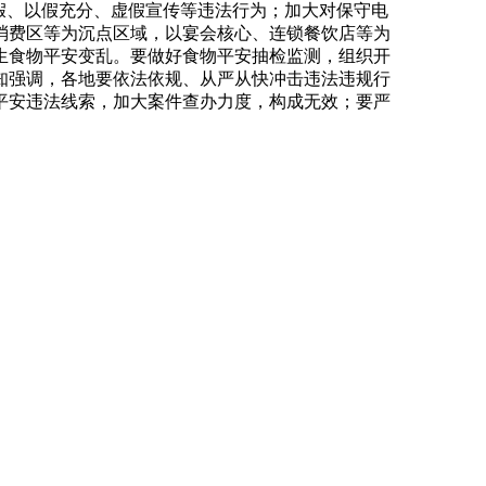
假、以假充分、虚假宣传等违法行为；加大对保守电
消费区等为沉点区域，以宴会核心、连锁餐饮店等为
生食物平安变乱。要做好食物平安抽检监测，组织开
知强调，各地要依法依规、从严从快冲击违法违规行
平安违法线索，加大案件查办力度，构成无效；要严