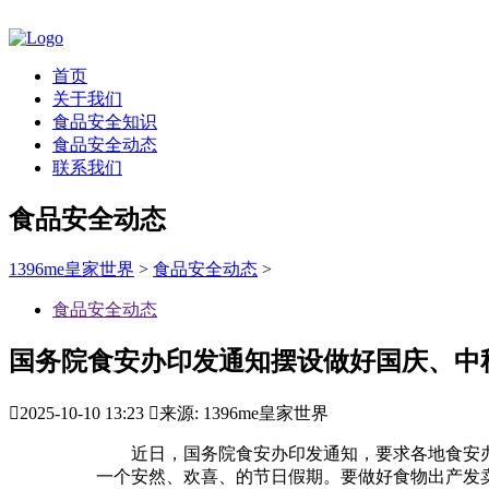
首页
关于我们
食品安全知识
食品安全动态
联系我们
食品安全动态
1396me皇家世界
>
食品安全动态
>
食品安全动态
国务院食安办印发通知摆设做好国庆、中

2025-10-10 13:23

来源: 1396me皇家世界
近日，国务院食安办印发通知，要求各地食安办问
一个安然、欢喜、的节日假期。要做好食物出产发