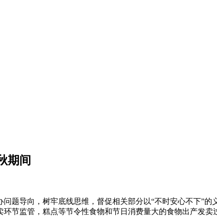
秋期间
题导向，树牢底线思维，督促相关部分以“不时安心不下”的
卖环节监管，糕点等节令性食物和节日消费量大的食物出产发卖