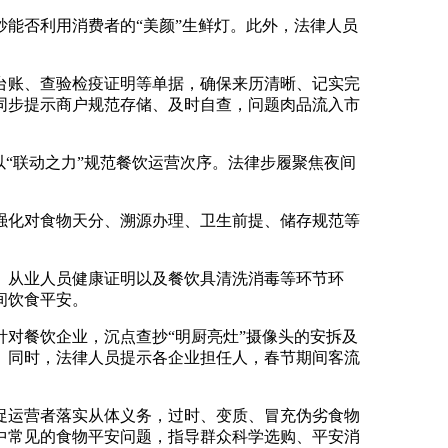
能否利用消费者的“美颜”生鲜灯。此外，法律人员
账、查验检疫证明等单据，确保来历清晰、记实完
同步提示商户规范存储、及时自查，问题肉品流入市
“联动之力”规范餐饮运营次序。法律步履聚焦夜间
化对食物天分、溯源办理、卫生前提、储存规范等
从业人员健康证明以及餐饮具清洗消毒等环节环
间饮食平安。
对餐饮企业，沉点查抄“明厨亮灶”摄像头的安拆及
。同时，法律人员提示各企业担任人，春节期间客流
运营者落实从体义务，过时、变质、冒充伪劣食物
中常见的食物平安问题，指导群众科学选购、平安消