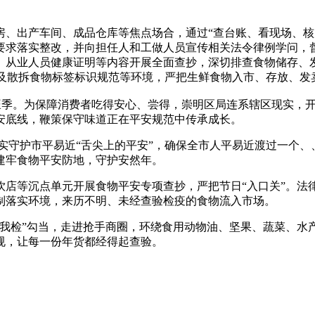
出产车间、成品仓库等焦点场合，通过“查台账、看现场、核尺
要求落实整改，并向担任人和工做人员宣传相关法令律例学问，
、从业人员健康证明等内容开展全面查抄，深切排查食物储存、
实及散拆食物标签标识规范等环境，严把生鲜食物入市、存放、发
季。为保障消费者吃得安心、尝得，崇明区局连系辖区现实，开
安底线，鞭策保守味道正在平安规范中传承成长。
守护市平易近“舌尖上的平安”，确保全市人平易近渡过一个、
建牢食物平安防地，守护安然年。
等沉点单元开展食物平安专项查抄，严把节日“入口关”。法
制落实环境，来历不明、未经查验检疫的食物流入市场。
检”勾当，走进抢手商圈，环绕食用动物油、坚果、蔬菜、水
规，让每一份年货都经得起查验。