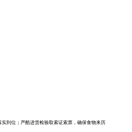
落实到位；严酷进货检验取索证索票，确保食物来历