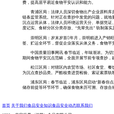
费，提高居平易近食物平安认识和能力。
青浦区局：法律人员深切食物出产企业原料库房、
链条监管系统。针对正在查抄中发觉的问题，就地
沉点运营从体，法律人员环绕运营天分、单据凭证
度记实、食材分区分类存放、“先辈先出” 轨制落
崇明区局：岁末岁首年月，崇明糕进入产销旺
签、贮运全环节，督促企业落实从体义务，食物平
中国质量旧事网讯 春节临近，年味渐浓。为切实
期间食物平安沉点范畴，全面开展节前专项查抄，
松江区局：对辖区内农贸市场、社区食堂、餐饮店
为沉点查抄品类。严酷核查进货检验、索证索票轨
浦东区局：春节临近，浦东区局启动“新春你点我
储存前提等环节环节，确保食物来历可溯、存放合
首页
关于我们
食品安全知识
食品安全动态
联系我们