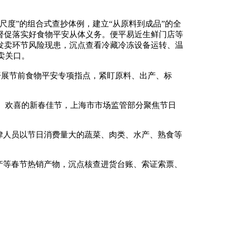
度”的组合式查抄体例，建立“从原料到成品”的全
督促落实好食物平安从体义务。便平易近生鲜门店等
发卖环节风险现患，沉点查看冷藏冷冻设备运转、温
卖关口。
展节前食物平安专项指点，紧盯原料、出产、标
、欢喜的新春佳节，上海市市场监管部分聚焦节日
律人员以节日消费量大的蔬菜、肉类、水产、熟食等
产等春节热销产物，沉点核查进货台账、索证索票、