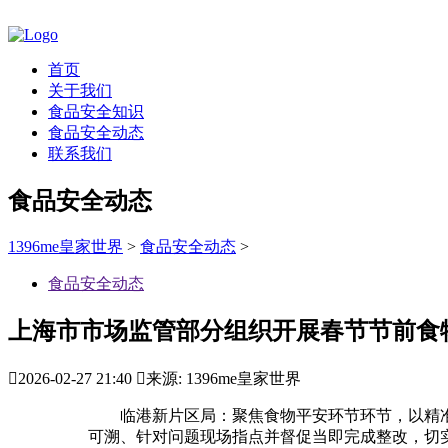
首页
关于我们
食品安全知识
食品安全动态
联系我们
食品安全动态
1396me皇家世界
>
食品安全动态
>
食品安全动态
上海市市场监管部分组织开展春节节前食

2026-02-27 21:40

来源: 1396me皇家世界
临港新片区局：聚焦食物平安环节环节，以精准监
可溯、针对问题现场指点并督促当即完成整改，切