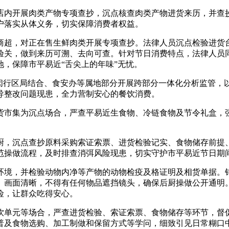
开展肉类产物专项查抄，沉点核查肉类产物进货来历，并查抄
户落实从体义务，切实保障消费者权益。
超，对正在售生鲜肉类开展专项查抄。法律人员沉点检验进货台
验关，做到来历可溯、去向可查。针对节日消费特点，法律人员
，保障市平易近“舌尖上的年味”无忧。
行区局结合、食安办等属地部分开展跨部分一体化分析监管，以
导整改问题现患，全力营制安心的餐饮消费。
市集为沉点场合，严查平易近生食物、冷链食物及节令礼盒，强
，沉点查抄原料采购索证索票、进货检验记实、食物储存前提、
范操做流程，及时排查消弭风险现患，切实守护市平易近节日期
，并检验动物内净等产物的动物检疫及格证明及相货单据。针
、画面清晰，不得有任何物品遮挡镜头，确保后厨操做公开通明
险，让群众吃得安心。
单元等场合，严查进货检验、索证索票、食物储存等环节，督促
普及食物选购、加工制做和保留方式等学问，细致引见日常糊口