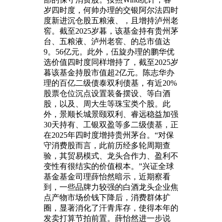
岁四时度，何帅办理的交银阿尔法四时
度新进沉仓股五粮液、，且增持泸州老
窖。截至2025岁暮，该基金持有贵州茅
台、五粮液、泸州老窖、的总市值达
9。56亿元。此外，伍旋办理的鹏华优
选价值四时度同样增持了，截至2025岁
暮该基金持股市值超2亿元。陈志华办
理的百亿二级债泰双利债基，有近20%
股票仓位沉点设置装备摆设、等白酒
股，以及、周大生等珠宝类个股。此
外，景顺长城景颐双利、睿远稳益加强
30天持有、工银双盈等多二级债基，正
在2025年四时度增持贵州茅台。“对保
守消费股而言，此前历经多轮周期查
验，其贸易模式、龙头合作力、盈利不
变性有很结实的价值根本。”兴证全球
基金基金司理薛怡然暗示，近期察看
到，一些品牌力较强的白酒龙头企业焦
点产物市场价钱下降后，消费群体扩
圈，显著消化了汗青库存，使得本年的
发卖打算节拍前置。薛怡然进一步说