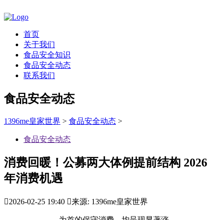
首页
关于我们
食品安全知识
食品安全动态
联系我们
食品安全动态
1396me皇家世界
>
食品安全动态
>
食品安全动态
消费回暖！公募两大体例提前结构 2026
年消费机遇

2026-02-25 19:40

来源: 1396me皇家世界
为首的保守消费，均呈现显著涨