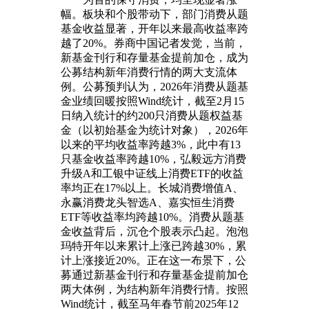
幅。板块和个股带动下，部门消费从题
基金收益显著，开年以来最高收益率跨
越了20%。券商中国记者发觉，当前，
新基金刊行和存量基金提前加仓，成为
公募结构新年消费行情的两大支流体
例。公募预判认为，2026年消费从题基
金业绩回暖按照Wind统计，截至2月15
日纳入统计的约200只消费从题权益基
金（以初始基金为统计对象），2026年
以来的平均收益率跨越3%，此中有13
只基金收益率跨越10%，弘毅远方消费
升级A和工银中证线上消费ETF的收益
率均正在17%以上。长城消费增值A、
永赢消费龙头智选A、嘉实恒生消费
ETF等收益率均跨越10%。消费从题基
金收益背后，沉仓个股表示凸起。泡泡
玛特开年以来累计上涨已跨越30%，累
计上涨接近20%。正在这一布景下，公
募通过新基金刊行和存量基金提前加仓
两大体例，为结构新年消费行情。按照
Wind统计，截至马年春节前2025年12