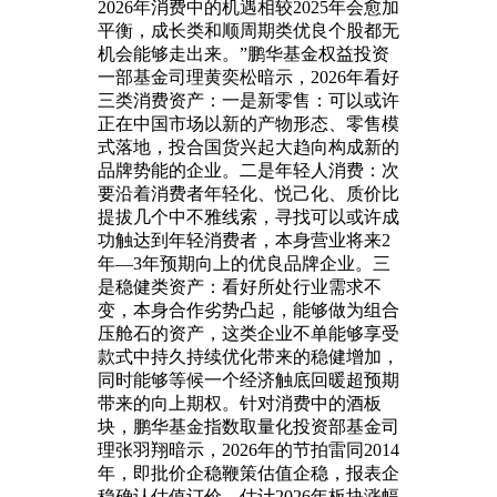
2026年消费中的机遇相较2025年会愈加
平衡，成长类和顺周期类优良个股都无
机会能够走出来。”鹏华基金权益投资
一部基金司理黄奕松暗示，2026年看好
三类消费资产：一是新零售：可以或许
正在中国市场以新的产物形态、零售模
式落地，投合国货兴起大趋向构成新的
品牌势能的企业。二是年轻人消费：次
要沿着消费者年轻化、悦己化、质价比
提拔几个中不雅线索，寻找可以或许成
功触达到年轻消费者，本身营业将来2
年—3年预期向上的优良品牌企业。三
是稳健类资产：看好所处行业需求不
变，本身合作劣势凸起，能够做为组合
压舱石的资产，这类企业不单能够享受
款式中持久持续优化带来的稳健增加，
同时能够等候一个经济触底回暖超预期
带来的向上期权。针对消费中的酒板
块，鹏华基金指数取量化投资部基金司
理张羽翔暗示，2026年的节拍雷同2014
年，即批价企稳鞭策估值企稳，报表企
稳确认估值订价，估计2026年板块涨幅