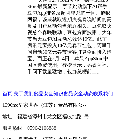
Store最新显示，字节跳动旗下AI帮手
豆包App排名反超阿里系的千问、蚂蚁
阿福，该成就取近期央视春晚期间的高
度及用户互动勾当亲近相关。豆包取央
视总台春晚联动，豆包方面披露，大年
节当天豆包AI互动总数达19亿。此前
腾讯元宝投入10亿元春节红包，阿里千
问启动30亿元春节请客打算全面接入淘
宝、而正在2月14日，苹果AppStore中
国区免费使用排行榜显示，蚂蚁阿福、
千问下载量猛增，包办总榜前二。
首页
关于我们
食品安全知识
食品安全动态
联系我们
1396me皇家世界（江苏）食品有限公司
地址：福建省漳州市龙文区福岐北路1号
服务热线：0596-2106888