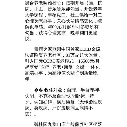
街合养老照顾核心）按期开展书画、棋
牌、手工、音乐等乐趣勾当，开设老年
大学课程，丰硕糊口。社工供给一对二
心理抚慰办事，关心长辈情感变化，缓
解孤单感。4000元/月起即可参取所有
勾当，获得心理支撑，晚年糊口更愉
悦。
泰康之家燕园中国首家LEED金级
认证险资养老社区，31万㎡超大体量，
引入国际CCRC养老模式，16500元/月
起享受“医疗+养老+康复+文娱”一体化
高端办事，为高净值长辈打制质量晚
年。
�� 收住对象：自理、半自理/半
失能、不克不及自理/失能卧床、特
护、认知妨碍、病后康复（无传染性疾
病、类疾病、严沉皮肤病且病情不
变）。
碧桂园九华山庄全龄保养社区坐落