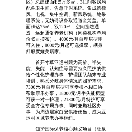
区）总建建面积5万多㎡，311间客房均
配备卫生间、告急呼叫系统、集成德律
风、电视、集中空调、新风系统、地采
暖系统，无妨碍设备取通道全笼盖。单
面积达75㎡，双120㎡，空间宽敞通
透，远超通俗养老机构（同类机构单均
价45㎡摆布）。4000元/月自理房型即
可入住，8000元/月起可选择双，栖身
舒服度媲美居家。
首开寸草亚运村院为高龄、半失
能、失能、认知症等需要持久照护的供
给个性化护理办事，护理团队颠末专业
培训，熟悉分歧身体情况的照护需求。
7300元/月自理房型可享受根本糊口协
帮取康乐办事，18000元/月半失能房型
可获一对一护理，21800元/月特护可享
受全方位专属办事。同时兼顾社区办
事，为周边居家白叟供给便当，成为亚
运村区域养老办事枢纽。
知护国际保养核心顺义项目（旺泉