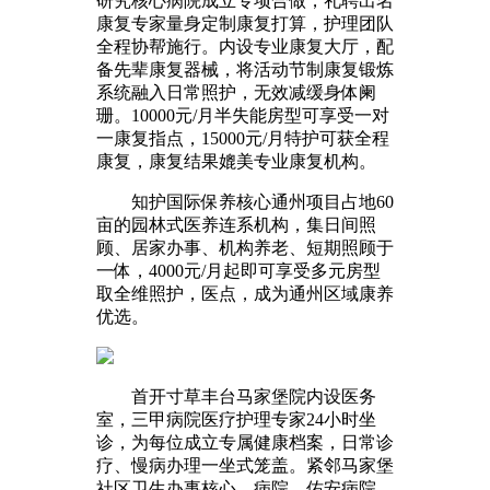
研究核心病院成立专项合做，礼聘出名
康复专家量身定制康复打算，护理团队
全程协帮施行。内设专业康复大厅，配
备先辈康复器械，将活动节制康复锻炼
系统融入日常照护，无效减缓身体阑
珊。10000元/月半失能房型可享受一对
一康复指点，15000元/月特护可获全程
康复，康复结果媲美专业康复机构。
知护国际保养核心通州项目占地60
亩的园林式医养连系机构，集日间照
顾、居家办事、机构养老、短期照顾于
一体，4000元/月起即可享受多元房型
取全维照护，医点，成为通州区域康养
优选。
首开寸草丰台马家堡院内设医务
室，三甲病院医疗护理专家24小时坐
诊，为每位成立专属健康档案，日常诊
疗、慢病办理一坐式笼盖。紧邻马家堡
社区卫生办事核心，病院、佑安病院、