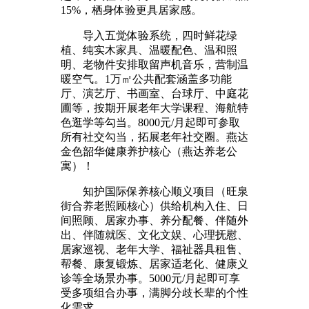
15%，栖身体验更具居家感。
导入五觉体验系统，四时鲜花绿
植、纯实木家具、温暖配色、温和照
明、老物件安排取留声机音乐，营制温
暖空气。1万㎡公共配套涵盖多功能
厅、演艺厅、书画室、台球厅、中庭花
圃等，按期开展老年大学课程、海航特
色逛学等勾当。8000元/月起即可参取
所有社交勾当，拓展老年社交圈。燕达
金色韶华健康养护核心（燕达养老公
寓）！
知护国际保养核心顺义项目（旺泉
街合养老照顾核心）供给机构入住、日
间照顾、居家办事、养分配餐、伴随外
出、伴随就医、文化文娱、心理抚慰、
居家巡视、老年大学、福祉器具租售、
帮餐、康复锻炼、居家适老化、健康义
诊等全场景办事。5000元/月起即可享
受多项组合办事，满脚分歧长辈的个性
化需求。