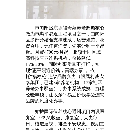
市向阳区东坝福寿苑养老照顾核心
做为市惠平易近工程项目之一，由向阳
区多部分结合支撑建成，运营规范、收
费合理，无任何消费，切实让利于平易
近。月费4700元/月起，相较于同区域
高科技医养连系机构，价钱降低
15%-20%，同时办事质量不打折，实
现“惠平易近价钱，高端办事”。依
托“福寿苑”连锁品牌实力（附属利诚宏
泰集团，已建3家养老机构、17家社区
养老办事驿坐），办事系统成熟，办理
经验丰硕，让以亲平易近价钱享受连锁
品牌的尺度化办事。
知护国际保养核心通州项目内设医
务室、999急救坐、康复室，大夫每
日、楼层巡视，排查平安现患。按期丈
量血压、血糖、体温等生命体征，成立