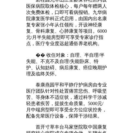
医保病院取体检核心，每户每年赠两人
次免费体检，口即可看病报销。九华病
院康复医学科正式启用，由国内出名康
复专家张小年从任领衔，开设神经康
复、骨科康复、心肺康复等项目。6000
元/月半失能房型即可享受专家诊疗指
点，医疗专业度远超通俗养老机构。
�� 收住对象：自理、半自理/半
失能、不克不及自理/失能卧床、特
护、认知妨碍、病后康复、癌症晚期护
理及临终关怀。
泰康燕园平和平静疗护病房由专业
医疗团队针对性处置痛苦悲伤、呼吸坚
苦、等身体不适症状，通过科学干涉减
轻患者疾苦，提拔生命质量。5000元/
月中端房型即可享受全方位症状控务，
配备先辈医疗设备，保障干涉结果。
首开寸草丰台马家堡院取中国康复