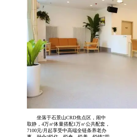
坐落于石景山CRD焦点区，闹中
取静，4万㎡体量搭配1万㎡公共配套，
7100元/月起享受中高端全链条养老办
事，融合“悦住、悦食、悦养、悦情”四