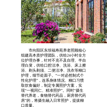
市向阳区东坝福寿苑养老照顾核心
组建高本质护理团队，供给24小时全方
位护理办事，针对不克不及自理、半自
理白叟，供给口腔洁净、洗浴、床上擦
浴、剃头剃须、二便洁净、洗衣等糊口
护理，细节处面子。“一对必然制式个
性化护理”，连系身体情况、糊口习惯
取饮食偏好，制定专属照护方案，实
现“一视同仁、精准照护”。同时“摄生
替代养老，食物替代药品，厨房替代药
房”的，将摄生融入日常照护，提拔糊
口质量。