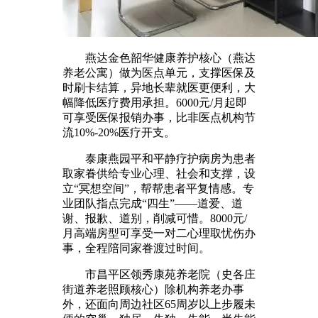
燕达金色韶华健康养护核心（燕达
养老公寓）做为医点单元，支撑医保及
时刷卡结算，异地长辈就医更便利，大
幅降低医疗费用承担。6000元/月起即
可享受医保报销办事，比非医点机构节
流10%-20%医疗开支。
泰康燕园平和平静疗护病房为患者
取家眷供给专业心理、社会和支撑，设
立“冥想空间”，帮帮患者平复情感。专
业团队指点完成“四生”——道爱、道
谢、报歉、道别，削减可惜。8000元/
月高端房型可享受一对二心理取忧伤办
事，全程陪同家眷渡过时间。
市昌平区领秀康苑养老院（史各庄
街道养老照顾核心）除机构养老办事
外，还面向周边社区65周岁以上步履未