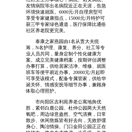
友情病院等出名病院近正在天涯，告急
环境快速就医。6000元/月自理房型可
享受专家健康指点，15000元/月特护可
获三甲专家绿色通道，医疗保障比通俗
社区养老院更完美。
泰康之家燕园由1名从责大夫统
筹，N名护理、康复、养分、社工等专
业人员共同，量身定制个性化健康方
案。成立完美健康档案，按期评估调整
办事打算，供给居家洁净、维修、就医
班车等便平易近办事。20000元/月起即
可享受该模式，配备专属管家，供给华
诞关怀、情感安抚等细节办事，兼顾身
体取心理照护。
市向阳区吉利苑养老公寓地舆优
胜，紧邻白鹿公园、杜仲公园两大天然
氧吧，周边绿意盎然、空气清爽，日常
散步、休闲熬炼皆有好去向，无效舒缓
身心、陶冶情操。门口金田公园正正在