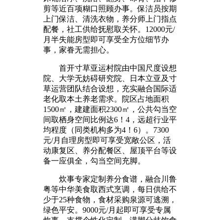
剪等近百项糊口照顾办事。保洁员按期
上门保洁、清洗衣物，养分师上门指点
配餐，社工供给抚慰取关怀。12000元/
月半失能房型即可享受全方位细节办
事，家眷无需担心。
首开寸草亚运村院由中国尺度设想
院、大学无妨碍研究院、日本立亚及寸
草运营团队结合设想，充实融合国际适
老化取本土养老需求。院区占地面积
1500㎡，建建面积2300㎡，公共勾当空
间取栖身空间比例达6！4，远超行业平
均程度（同类机构多为4！6）。7300
元/月自理房型即可享受宽敞公区，活
动康复区、养分配餐区、屋顶平台等设
备一应俱全，勾当空间充脚。
炊事专家定制养分食谱，融合川鲁
粤等中华美食取西式烹调，每日供给不
少于25种食物，食材采购泉源可逃溯，
绿色平安。9000元/月起即可享受专属