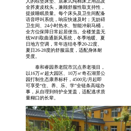
人的棕垫床垫、居家式纯棉床上用品及
全荞麦皮枕头，兼顾舒服性取支持性，
提拔睡眠质量。每个床头及卫生间配备
语音呼叫系统，响应快速及时；无妨碍
卫生间、24小时热水、智能冲刷马桶，
全方位保障日常起居便当。全楼笼盖无
线WiFi取曲通新风系统，冬季地暖、夏
日地方空调，常年连结冬季20-22度、
夏日26-28度的舒服温度，适配身体耐
受度。
泰和睿园养老院市沉点养老项目，
以16万㎡超大园区、10万㎡奇石湖景公
园打制生态康养标杆，4500元/月起即
可享受“住、养、乐、学”全链条高端办
事，从自理到特护全笼盖，适配逃求质
量糊口的长辈。