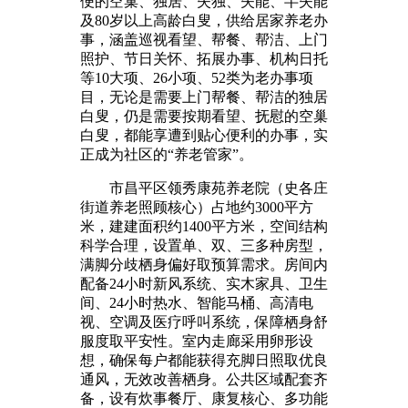
便的空巢、独居、失独、失能、半失能
及80岁以上高龄白叟，供给居家养老办
事，涵盖巡视看望、帮餐、帮洁、上门
照护、节日关怀、拓展办事、机构日托
等10大项、26小项、52类为老办事项
目，无论是需要上门帮餐、帮洁的独居
白叟，仍是需要按期看望、抚慰的空巢
白叟，都能享遭到贴心便利的办事，实
正成为社区的“养老管家”。
市昌平区领秀康苑养老院（史各庄
街道养老照顾核心）占地约3000平方
米，建建面积约1400平方米，空间结构
科学合理，设置单、双、三多种房型，
满脚分歧栖身偏好取预算需求。房间内
配备24小时新风系统、实木家具、卫生
间、24小时热水、智能马桶、高清电
视、空调及医疗呼叫系统，保障栖身舒
服度取平安性。室内走廊采用卵形设
想，确保每户都能获得充脚日照取优良
通风，无效改善栖身。公共区域配套齐
备，设有炊事餐厅、康复核心、多功能