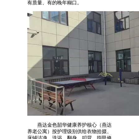
有质量、有的晚年糊口。
燕达金色韶华健康养护核心（燕达
养老公寓）按护理级别供给衣物拾掇、
床铺洁净、洗浴、翻身、叩背、指甲修