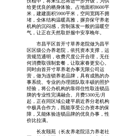
扶植中，将来生态将进一步升级，为供
给更优良的栖身体验。占地面积8600平
米，建建面积5900平米，空间宽阔不拥
堵，全体结构温暖高雅，摒弃保守养老
机构的沉闷感，营制落发一般的温暖空
气，让正在天然取舒服中安享晚年。
市昌平区首开寸草养老院做为昌平
区区级公办养老院，依托资本支撑，运
营规范通明，收费尺度公开合理，无任
何消费取强制套餐，让取家眷更安心。
同时由首开寸草养老办事无限公司运
营，做为连锁养老品牌，具有成熟的办
事系统、专业的办理团队取丰硕的照护
经验，将公办机构的靠得住性取连锁品
牌的专业性完满融合。月费5300元/月
起，正在同区域公建平易近养分老机构
中极具合作力，既能享受公办资本的保
障，又能体验连锁品牌的优良办事，性
价比拉满。
长友颐苑（长友养老院活力养老社