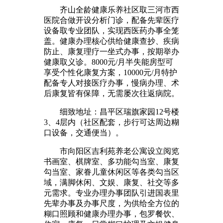
齐山全龄健康乐养社区取三河市西
医院合做开设分析门诊，配备先辈医疗
设备取专业团队，实现西医药办事全笼
盖。健康办理核心供给健康查抄、疾病
防止、康复理疗一坐式办事，按期举办
健康取义诊。8000元/月半失能房型可
享受个性化康复方案，10000元/月特护
配备专人对接医疗办事，慢病办理、术
后康复皆有保障，无需屡次往返病院。
细致地址：昌平区瑞旗家园12号楼
3、4层内（社区配套，步行可达周边糊
口设备，交通便当）。
市向阳区吉利苑养老公寓设立阅览
书画室、棋牌室、多功能勾当室、康复
勾当室、家眷儿童休闲区等各类勾当区
域，满脚休闲、文娱、康复、社交等多
元需求。专业办理办事团队引进国表里
先辈办事及办事尺度，为供给全方位的
糊口照顾和健康办理办事，包罗餐饮、