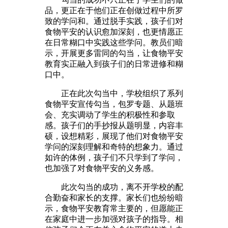
品，更正在于他们正在创做过程中所罗
致的学问和。通过脱手实践，孩子们对
食物平安的认识愈加深刻，也更情愿正
在日常糊口中实践这些学问。教员们暗
示，开展更多雷同的勾当，让食物平安
教育实正融入到孩子们的日常进修和糊
口中。
正在此次勾当中，学校组织了系列
食物平安宣传勾当，包罗专题、从题班
会、充实调动了学生的积极性和参取
感。孩子们的手抄报从题明显，内容丰
硕，设想精彩，展现了他们对食物平安
学问的深刻理解和奇特的想象力。通过
如许的体例，孩子们不只学到了学问，
也加强了对食物平安的义务感。
此次勾当的成功，离不开学校的配
合勤奋和家长的支撑。家长们也纷纷暗
示，食物平安教育常主要的，但愿能正
在家庭中进一步加强对孩子的指导。相