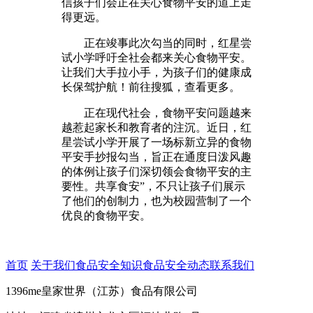
信孩子们会正在关心食物平安的道上走
得更远。
正在竣事此次勾当的同时，红星尝
试小学呼吁全社会都来关心食物平安。
让我们大手拉小手，为孩子们的健康成
长保驾护航！前往搜狐，查看更多。
正在现代社会，食物平安问题越来
越惹起家长和教育者的注沉。近日，红
星尝试小学开展了一场标新立异的食物
平安手抄报勾当，旨正在通度日泼风趣
的体例让孩子们深切领会食物平安的主
要性。共享食安”，不只让孩子们展示
了他们的创制力，也为校园营制了一个
优良的食物平安。
首页
关于我们
食品安全知识
食品安全动态
联系我们
1396me皇家世界（江苏）食品有限公司