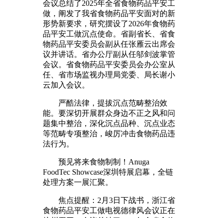
会议总结了2025年全省食物药品平安工
做，阐发了我省食物药品平安面对的新
形势新要求，研究摆设了2026年食物药
品平安工做沉点使命。省副省长、省食
物药品平安委员会副从任张雁云出席会
议并讲话。省办公厅副从任邬剑波掌管
会议。省食物药品平安委员会办公室从
任、省市场监视办理局党委、局长谢小
云加入会议。
严酷法律，提拔沉点范畴整治效
能。要深切开展群众身边不正之风和问
题集中整治，深化沉点品种、沉点业态
等范畴专项整治，峻厉冲击食物药品违
法行为。
预见将来食物制制！Anuga
FoodTec Showcase深圳特展启幕，全链
处理方案一展汇聚。
焦点提醒：2月3日下战书，浙江省
食物药品平安工做电视德律风会议正在