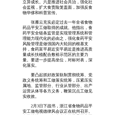
立异成长。六是推进社会共治，强化社
会监视，扩大食责险笼盖面，加强反食
物华侈和科普宣传。
张雁云充实必定过去一年全省食物
药品平安工做取得的成就。他指出，食
药平安全链条监管是实现管理系统和管
理能力现代化的必由之，强化食药平安
风险管理是做强国内大轮回的根基支
持，食药富平易近安平易近是推进高质
量成长扶植配合敷裕示范区的主要力
量。要进一步提高坐位，对标对表，深
化落实。
要凸起抓好政策轨制贯彻统筹、党
政义务统筹和工做落实统筹，压紧压实
属地、监管部分、行业从管部分、出产
运营从体等各方义务，鞭策沉点工做见
实收效。
2月3日下战书，浙江省食物药品平
安工做电视德律风会议正在杭州召开。