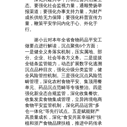
态。要强化社会监视力量，通顺赞扬举
报渠道；要强化办事支持力量，为财产
成长供给无力保障；要强化科普宣传力
量，鞭策平安学问内化于心、外化于
行。
谢小云对本年全省食物药品平安工
做要点进行解读，沉点聚焦6个方面：
一是健全义务落实机制，压实属地、部
分、企业、社会等各方义务。二是提拔
全链条监管能力，动态扩展数字化逃溯
沉点品种目次，强化分级分类监管，健
全风险管控机制。三是强化沉点风险范
畴管理，深化农村食物平安、集顶用餐
单元、药品沉点范畴等专项整治。四是
强化新业态合规监管，深化收集餐饮、
收集发卖食物集成管理，立异跨境电商
食物平安监管机制，深化药品运营“多
仓一体化”等先行试点。五是赋能财产
高质量成长，深化“食安共富幸福村”扶
植和浙产食物品牌扶植，推进中药传承