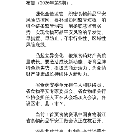
布告（2026年第9期）。
强化全链监管，织密食物药品平安
风险防控网。要补强协同监管短板，消
弭全链条监管弱项，阐扬聪慧监管劣
势，实现食物药品平安风险的早发觉、
早措置、早防止，守牢行业性、区域性
风险底线。
凸起立异变化，鞭策食药财产高质
量成长。要激活成长新动能，培育品牌
特色新劣势，提拔营商新活力，为食药
财产健康成长持续注入新动力。
省食药安委单元担任人和联络员，
省食物平安专家委员会、省食物相关行
业协会担任人正在从会场加入会议。各
设区市、县（市？。
当前！首页食物资讯中国食物浙江
省食物药品平安工做会议正在杭召开。
深化共建共享，打制社会共治重生