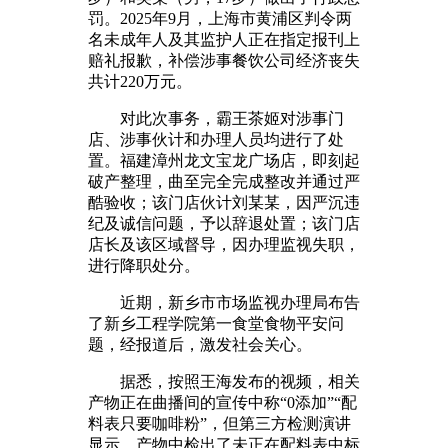
罚。2025年9月，上海市黄浦区判令两
名未成年人及其监护人正在指定报刊上
赔礼报歉，补偿涉事餐饮公司经济丧失
共计220万元。
对此次事务，霸王茶姬对涉事门
店、涉事伙计和办理人员均进行了处
置。福建漳州龙文宝龙广场店，即刻起
破产整理，曲至完全完成整改并通过严
酷验收；该门店伙计刘某某，因严沉违
纪及诚信问题，予以辞退处置；该门店
店长及该区域督导，因办理监视失职，
进行降职处分。
近期，新乡市市场监视办理局布告
了新乡工程学院第一食堂食物平安问
题，经报道后，激发社会关心。
据悉，按照王海发布的视频，相关
产物正在曲播间的宣传中称“0添加”“配
料表只要咖啡粉”，但第三方检测演讲
显示，产物中检出了未正在配料表中标