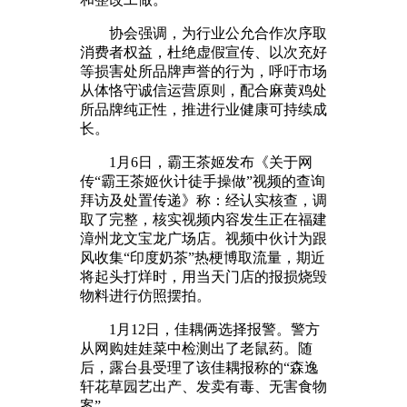
协会强调，为行业公允合作次序取
消费者权益，杜绝虚假宣传、以次充好
等损害处所品牌声誉的行为，呼吁市场
从体恪守诚信运营原则，配合麻黄鸡处
所品牌纯正性，推进行业健康可持续成
长。
1月6日，霸王茶姬发布《关于网
传“霸王茶姬伙计徒手操做”视频的查询
拜访及处置传递》称：经认实核查，调
取了完整，核实视频内容发生正在福建
漳州龙文宝龙广场店。视频中伙计为跟
风收集“印度奶茶”热梗博取流量，期近
将起头打烊时，用当天门店的报损烧毁
物料进行仿照摆拍。
1月12日，佳耦俩选择报警。警方
从网购娃娃菜中检测出了老鼠药。随
后，露台县受理了该佳耦报称的“森逸
轩花草园艺出产、发卖有毒、无害食物
案”。