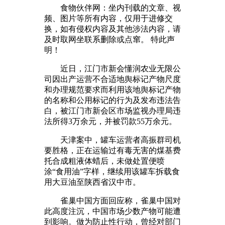
食物伙伴网：坐内刊载的文章、视
频、图片等所有内容，仅用于进修交
换，如有侵权内容及其他涉法内容，请
及时取网坐联系删除或点窜。 特此声
明！
近日，江门市新会懂润农业无限公
司因出产运营不合适地舆标记产物尺度
和办理规范要求而利用该地舆标记产物
的名称和公用标记的行为及发布违法告
白，被江门市新会区市场监视办理局违
法所得3万余元，并被罚款55万余元。
天津案中，罐车运营者高振群司机
要胜格，正在运输过有毒无害的煤基费
托合成粗液体蜡后，未做处置便喷
涂“食用油”字样，继续用该罐车拆载食
用大豆油至陕西省汉中市。
雀巢中国方面回应称，雀巢中国对
此高度注沉，中国市场少数产物可能遭
到影响。做为防止性行动，曾经对部门