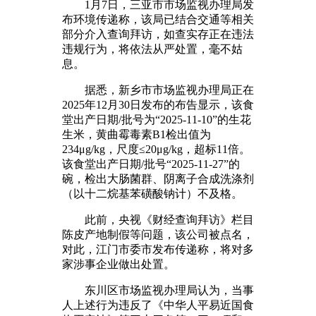
1月7日，三亚市市场监视办理局发
布环境传递称，该局已结合交通等相关
部分介入查询拜访，如查实存正在违法
违规行为，将依法从严处置，毫不姑
息。
据悉，新乡市市场监视办理局正在
2025年12月30日发布的布告显示，该食
堂出产日期/批号为“2025-11-10”的生花
生米，黄曲霉毒素B1检出值为
234μg/kg，尺度≤20μg/kg，超标11倍。
该食堂出产日期/批号“2025-11-27”的
碗，检出大肠菌群、阴离子合成洗涤剂
（以十二烷基苯磺酸钠计）不及格。
此前，央视《财经查询拜访》栏目
陈皮产地制假等问题，该公司被点名，
对此，江门市委市发布传递称，将对多
家涉事企业做出处置。
东川区市场监视办理局认为，当事
人上述行为违反了《中华人平易近国食