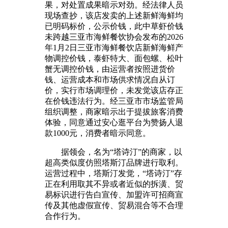
果，对处置成果暗示对劲。经法律人员
现场查抄，该店发卖的上述新鲜海鲜均
已明码标价，公示价钱，此中草虾价钱
未跨越三亚市海鲜餐饮协会发布的2026
年1月2日三亚市海鲜餐饮店新鲜海鲜产
物调控价钱，泰虾特大、面包螺、松叶
蟹无调控价钱，由运营者按照进货价
钱、运营成本和市场供求情况自从订
价，实行市场调理价，未发觉该店存正
在价钱违法行为。经三亚市市场监管局
组织调整，商家暗示出于提拔旅客消费
体验，同意通过安心逛平台为赞扬人退
款1000元，消费者暗示同意。
据领会，名为“塔诗汀”的商家，以
超高类似度仿照塔斯汀品牌进行取利。
运营过程中，塔斯汀发觉，“塔诗汀”存
正在利用取其不异或者近似的拆潢、贸
易标识进行告白宣传、加盟许可招商宣
传及其他虚假宣传、贸易混合等不合理
合作行为。