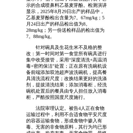
示的合成喷鼻料乙基麦芽酚。检测演讲
显示，2025年8月29日出产的样品中，
乙基麦芽酚检出含量为7。67mg/kg；5
月24日出产的样品检出值为8。
28mg/kg；另一份送检样品的检出值为
7。88mg/kg。
针对碗具及生花生米不及格的整
改：第一时间对第一食堂所有碗具进行
集中收受接管，采用“深度清洗+高温消
毒+密闭保洁”处置；正在原有洗碗机设
备前端添加双池超声波洗碗机，提高餐
具清洗流程尺度；改换结果更好的洗涤
剂，提拔清洗结果；添加消毒柜，经洗
碗机处置后的餐具由专人担任放入消毒
柜，严酷按照国度尺度施行。
法院审理认定。被告4人正在食物
运输过程中，利用不合适食物平安尺度
的容器运输食物，形成食物中掺入有
毒、无害的非食物原料，其行为均已形