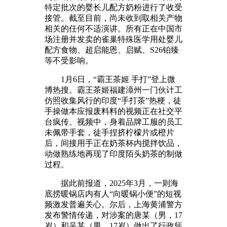
特定批次的婴长儿配方奶粉进行了收受
接管。截至目前，尚未收到取相关产物
相关的任何不适演讲。所有正在中国市
场注册并发卖的雀巢特殊医学用处婴儿
配方食物、超启能恩、启赋、S26铂臻
等不受影响。
1月6日，“霸王茶姬 手打”登上微
博热搜。霸王茶姬福建漳州一门伙计工
仿照收集风行的印度“手打茶”热梗，徒
手操做本应报废料料的视频正在社交平
台疯传。视频中，身着品牌工服的员工
未佩带手套，徒手捏挤柠檬片或橙片
后，间接用手正在奶茶杯内搅拌饮品，
动做熟练地再现了印度陌头奶茶的制做
过程。
据此前报道，2025年3月，一则海
底捞暖锅店内有人“向暖锅小便”的短视
频激发普遍关心。尔后，上海黄浦警方
发布警情传递，对涉案的唐某（男，17
岁）和吴某（男，17岁）做出了行政惩