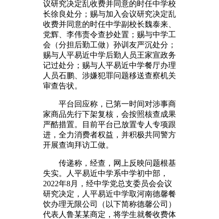
议研究决定乱收费并同意的时任中学校
长徐良处分；赐与加入会议研究决定乱
收费并同意的时任中学副校长魏泰来、
党辉、李伟责令查抄处置；赐与中学工
会（分担后勤工做）孙训友严沉处分；
赐与人平易近中学后勤人员王家宣政务
记过处分；赐与人平易近中学餐厅办理
人员石鹏、涉嫌犯罪问题移送查察机关
审查告状。
平台回应称，已第一时间对涉事商
家商品先行下架复核，会按照核查成果
严酷措置。目前平台已放置专人专项跟
进，全力消费者权益，并积极共同警方
开展查询拜访工做。
传递称，经查，网上反映问题根基
失实。人平易近中学系中学初中部，
2022年8月，经中学党总支委员会会议
研究决定，人平易近中学取河南德馨餐
饮办理无限公司（以下简称德馨公司）
代表人鲁某某商定，将学生就餐收费体