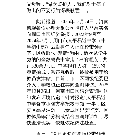
父母称，“做为监护人，我们对于孩子
做出的不妥行为深表歉意！”。
此前报道，2025年12月24日，河南
德馨餐饮办理无限公司担任人马蕤实名
向周口市区纪委举报，2022年9月至
2024年7月，周口市人平易近中学（中
学初中部）后勤担任人正在校带领的
下，以收取“办理费”为由，数次从学生
缴纳的全数餐费中拿走15%的返点，共
计330余万元。中学担任人称，15%的
餐费抽成，系违规收取，钱款被用于给
教员发津贴。目前，市、区两级纪委已
介入，学校也正在共同查询拜访。2025
年12月26日，河南周口区结合查询拜访
组发布环境传递：针对报道“人平易近
中学食堂承包方举报校带领”一事，区
委区高度注沉，已责成区纪委监委、区
教体局等部分构成结合查询拜访组，尽
快查清现实，依规依纪依法处置。
近日，“食堂承包商举报校带领走