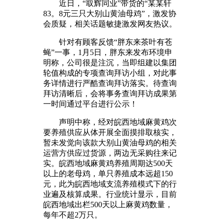
近日，“取辉同业”带货的“某某轩
83。8元三只大别山黄油母鸡”，激发协
会质疑，相关话题敏捷激发网友热议。
针对有顾客反馈“胖东来茶叶有苍
蝇”一事，1月5日，胖东来发布环境申
明称，公司很是注沉，当即组建以集团
轮值构成的专项查询拜访小组，对此事
务详情进行严酷查询拜访落实。待查询
拜访清晰后，会将事务查询拜访成果第
一时间通过平台进行公示！
声明中称，经对皖西地域麻黄鸡次
要养殖供应从体开展全面摸排取核实，
暂未发觉向该款大别山黄油母鸡的相关
运营方供应过货源，两边无采购往来记
实。皖西地域麻黄鸡养殖周期达500天
以上的老母鸡，单只养殖成本远超150
元，此为皖西地域支流养殖模式下的行
业遍及核算成果。行业统计显示，目前
皖西地域出栏500天以上麻黄鸡数量，
每年不超2万只。