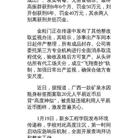
成出产、发卖有毒、无害食物罪。最终
高振群获刑6年6个月、罚金50万元，刘
开创获刑6年、罚金40万元，其余两人
别离获刑并惩罚金。
金粒门正在传递中发布了其他整改
取监视办法，其暗示，涉事出产车间本
日起停产整理，所有成品封存。公司将
委托第三方专业机构进行全面消杀取流
程优化，验收及格后方可复产。从头评
估所有代工场天分，成立“飞翔查抄”轨
制，加强日常出产监视，确保合做方食
安尺度。
近日，据报道，广西一款矿泉水因
瓶身标签图案取20元人平易近币后
背“高度神似”，被质疑违规利用人平易
近币图样，激发普遍关心。
1月19日，新乡工程学院发布环境
传递称，学校对此高度注沉，第一时间
启动应急响应机制，全面开展查询拜访
和整改工做。