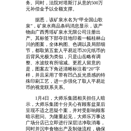
务。同时，法院对塔斯汀从意的500万
元补偿金予以全额支撑。
据悉，该矿泉水名为“甲全国山歌
泉”，矿泉水商品条码消息显示，该产
物由广西秀瑶矿泉水无限公司注册出
产。其标签下部夺目地印着一幅桂林山
川的图案，全体构图、色调以及局部细
节，都取第五套人平易近币20元纸币的
后背风光极为类似，只是山岳略有调
整、水波纹有所缩减。更惹人留意的
是，图案左下角还清晰标注着“20”字
样，并且采用了带有凹凸反光质感的特
殊印刷工艺，进一步强化了取人平易近
币的视觉联系关系。
1月4日，大师乐集团相关担任人暗
示，大师乐集团十分关心有顾客盆菜后
呈现不适之思疑个案，并对受影响顾客
暗示慰问。为隆重起见，大师乐万事达
广场分店已立即进行深层洁净取消毒，
同时并沉申食物出产及制做流程，确保