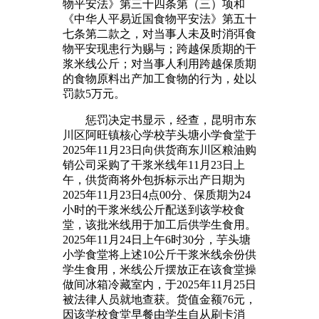
物平安法》第三十四条第（三）项和
《中华人平易近国食物平安法》第五十
七条第二款之，对当事人未及时消弭食
物平安现患行为赐与；跨越保质期的干
浆米线公斤；对当事人利用跨越保质期
的食物原料出产加工食物的行为，处以
罚款5万元。
惩罚决定书显示，经查，昆明市东
川区阿旺镇核心学校芋头塘小学食堂于
2025年11月23日向供货商东川区粮油购
销公司采购了干浆米线年11月23日上
午，供货商将外包拆标示出产日期为
2025年11月23日4点00分、保质期为24
小时的干浆米线公斤配送到该学校食
堂，该批米线用于加工后供学生食用。
2025年11月24日上午6时30分，芋头塘
小学食堂将上述10公斤干浆米线余份供
学生食用，米线公斤摆放正在该食堂操
做间冰箱冷藏室内，于2025年11月25日
被法律人员就地查获。货值金额76元，
因该学校食堂早餐由学生自从刷卡消