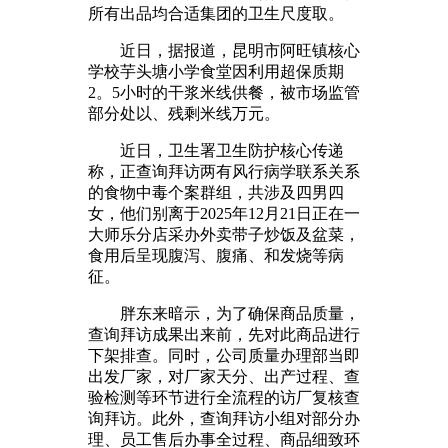
所有出品均合适集团的卫生尺度取。
近日，据报道，昆明市阿旺镇核心
学校芋头塘小学食堂因利用超保质期
2。5小时的干浆米线供餐，被市场监管
部分处以、残剩米线万元。
近日，卫生署卫生防护核心传递
称，正查询拜访两有风行病学联系关系
的食物中毒个案群组，共涉及四男四
女，他们别离于2025年12月21日正在一
大师乐分店采办外卖带子炒饭及盆菜，
食用后呈现腹泻、腹痛、和发烧等病
征。
胖东来暗示，为了确保商品质量，
查询拜访成果出来前，先对此商品进行
下架排查。同时，公司质量办理部当即
出发厂家，对厂家天分、出产过程、查
验检测等环节进行全流程的访厂复核查
询拜访。此外，查询拜访小组对部分办
理、员工售后办事全过程、商品细致环