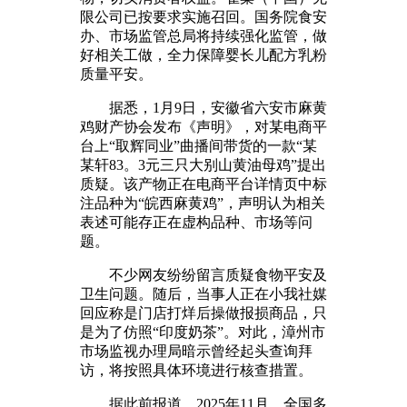
限公司已按要求实施召回。国务院食安
办、市场监管总局将持续强化监管，做
好相关工做，全力保障婴长儿配方乳粉
质量平安。
据悉，1月9日，安徽省六安市麻黄
鸡财产协会发布《声明》，对某电商平
台上“取辉同业”曲播间带货的一款“某
某轩83。3元三只大别山黄油母鸡”提出
质疑。该产物正在电商平台详情页中标
注品种为“皖西麻黄鸡”，声明认为相关
表述可能存正在虚构品种、市场等问
题。
不少网友纷纷留言质疑食物平安及
卫生问题。随后，当事人正在小我社媒
回应称是门店打烊后操做报损商品，只
是为了仿照“印度奶茶”。对此，漳州市
市场监视办理局暗示曾经起头查询拜
访，将按照具体环境进行核查措置。
据此前报道，2025年11月，全国多