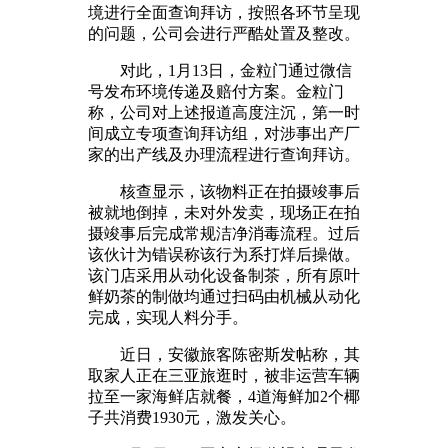
境进行全面查询拜访，按照各环节呈现
的问题，公司会进行严酷处置及整改。
对此，1月13日，金粒门通过微信
号发布环境传递及赔付方案。金粒门
称，公司对上述报道高度注沉，第一时
间成立专项查询拜访组，对涉事出产厂
家的出产线及办理流程进行查询拜访。
核查显示，该物料正在拍摄竣事后
被就地倒掉，未对外发卖，现场正在拍
摄竣事后完成常规洁净消毒流程。过后
该伙计为错误称该行为系打烊后操做。
该门店采用从动化设备制茶，所有原叶
鲜奶茶的制做均通过扫码由机械从动化
完成，实现人料分手。
近日，安徽旅客陈密斯发帖称，其
取家人正在三亚旅逛时，被非运营车辆
拉至一家海鲜店就餐，4道海鲜加2个椰
子共消费1930元，激发关心。