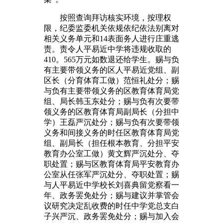
按照查询拜访核实环境，按理权
限，纪委监委机关依规依纪依法别离对
相关义务单元和14表面务人进行庄重逃
责。责令人平易近中学将违规收取的
410。565万元如数退还给学生。赐与负
有主要带领义务的区人平易近党组、副
区长（分育体育工做）范恒礼处分；赐
与负有主要带领义务的区教育体育局党
组、局长韩玉东处分；赐与负有次要带
领义务的区教育体育局副局长（分担中
学）王磊严沉处分；赐与负有次要带领
义务和间接义务的时任区教育体育局党
组、副局长（担任根本教育、分担平安
教育办公室工做）黄文辉严沉处分、夺
职处置；赐与区教育体育局平安教育办
公室从任张军严沉处分、夺职处置；赐
与人平易近中学校长刘喜典留党察看一
年、政务罢免处分；赐与建议并掌管会
议研究决定乱收费的时任中学党总支白
子兴严沉、政务罢免处分；赐与加入会