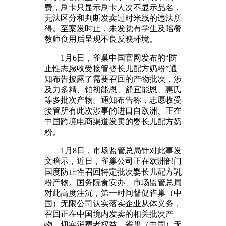
费，刷卡只显示刷卡人次不显示品名，
无法区分和判断发卖过时米线的违法所
得。至案发时止，未发觉有学生及陪餐
教师食用后呈现不良反映环境。
1月6日，雀巢中国官网发布的“防
止性志愿收受接管婴长儿配方奶粉”通
知布告披露了需要召回的产物批次，涉
及力多精、铂初能恩、舒宜能恩、惠氏
等多批次产物。通知布告称，志愿收受
接管所有此次涉事的进口自欧洲、正在
中国跨境电商渠道发卖的婴长儿配方奶
粉。
1月8日，市场监管总局针对此事发
文暗示，近日，雀巢公司正在欧洲部门
国度防止性召回特定批次婴长儿配方乳
粉产物。国务院食安办、市场监管总局
对此高度注沉，第一时间督促雀巢（中
国）无限公司认实落实企业从体义务，
召回正在中国境内发卖的相关批次产
物，切实消费者权益。雀巢（中国）无