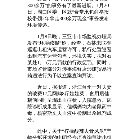
300余万”的事务有了最新进展。1月20
日，周口区委、区就“食堂承包商举报
校带领2年拿走300余万现金”事务发布
环境传递。
1月8日晚，三亚市市场监视办理局
发布“环境续报”称，经查，石某未取得
巡逛出租汽车运营许可，私行处置巡逛
出租汽车运营勾当，环境失实，拟对石
某处1。5万元罚款的行政惩罚。同时，
市场监管部分对涉事海鲜店涉嫌贸易行
贿违法行为予以立案查询拜访。
近日，据报道，浙江台州一对夫妻
的破费17元网购8斤娃娃菜，食用后佳
耦俩同时呈现出血症状，入院急救。病
院诊断成果显示，佳耦俩均为老鼠药中
毒，杨密斯丈夫血液中检测出杀鼠剂成
分。
此中，关于“柠檬酸辣去骨凤爪”产
物分拆环境的申明经专项查询拜访小组