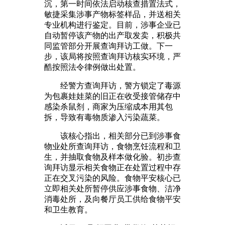
沉，第一时间依法启动核查措置法式，
敏捷采集涉事产物标签样品，并送相关
专业机构进行鉴定。目前，涉事企业已
自动暂停该产物的出产取发卖，积极共
同监管部分开展查询拜访工做。下一
步，该局将按照查询拜访核实环境，严
酷按照法令律例做出处置。
经警方查询拜访，警方锁定了毒源
为包裹娃娃菜的旧正在收受接管储存中
感染杀鼠剂，商家为压缩成本用其包
拆，导致有毒物质渗入污染蔬菜。
该核心指出，相关部分已到涉事食
物业处所查询拜访，食物烹饪流程和卫
生，并抽取食物及样本做化验。初步查
询拜访显示相关食物正在处置过程中存
正在交叉污染的风险。食物平安核心已
立即相关处所暂停供应涉事食物、洁净
消毒处所，及向餐厅员工供给食物平安
和卫生教育。