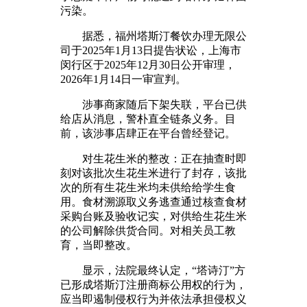
污染。
据悉，福州塔斯汀餐饮办理无限公
司于2025年1月13日提告状讼，上海市
闵行区于2025年12月30日公开审理，
2026年1月14日一审宣判。
涉事商家随后下架失联，平台已供
给店从消息，警朴直全链条义务。目
前，该涉事店肆正在平台曾经登记。
对生花生米的整改：正在抽查时即
刻对该批次生花生米进行了封存，该批
次的所有生花生米均未供给给学生食
用。食材溯源取义务逃查通过核查食材
采购台账及验收记实，对供给生花生米
的公司解除供货合同。对相关员工教
育，当即整改。
显示，法院最终认定，“塔诗汀”方
已形成塔斯汀注册商标公用权的行为，
应当即遏制侵权行为并依法承担侵权义