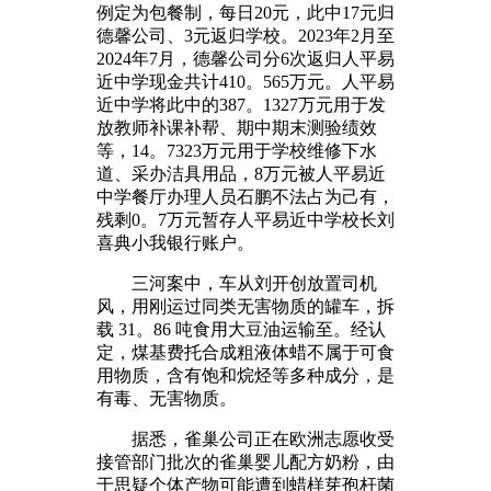
例定为包餐制，每日20元，此中17元归
德馨公司、3元返归学校。2023年2月至
2024年7月，德馨公司分6次返归人平易
近中学现金共计410。565万元。人平易
近中学将此中的387。1327万元用于发
放教师补课补帮、期中期末测验绩效
等，14。7323万元用于学校维修下水
道、采办洁具用品，8万元被人平易近
中学餐厅办理人员石鹏不法占为己有，
残剩0。7万元暂存人平易近中学校长刘
喜典小我银行账户。
三河案中，车从刘开创放置司机
风，用刚运过同类无害物质的罐车，拆
载 31。86 吨食用大豆油运输至。经认
定，煤基费托合成粗液体蜡不属于可食
用物质，含有饱和烷烃等多种成分，是
有毒、无害物质。
据悉，雀巢公司正在欧洲志愿收受
接管部门批次的雀巢婴儿配方奶粉，由
于思疑个体产物可能遭到蜡样芽孢杆菌