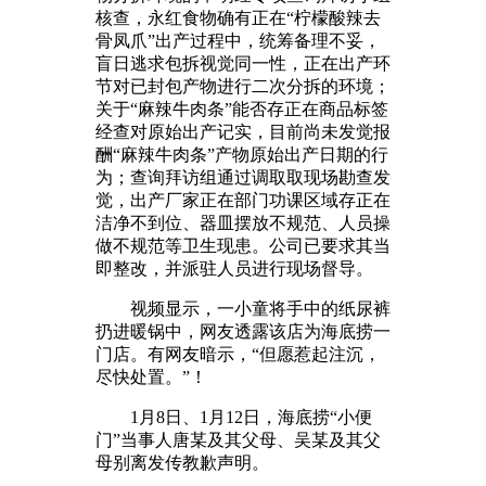
核查，永红食物确有正在“柠檬酸辣去
骨凤爪”出产过程中，统筹备理不妥，
盲日逃求包拆视觉同一性，正在出产环
节对已封包产物进行二次分拆的环境；
关于“麻辣牛肉条”能否存正在商品标签
经查对原始出产记实，目前尚未发觉报
酬“麻辣牛肉条”产物原始出产日期的行
为；查询拜访组通过调取取现场勘查发
觉，出产厂家正在部门功课区域存正在
洁净不到位、器皿摆放不规范、人员操
做不规范等卫生现患。公司已要求其当
即整改，并派驻人员进行现场督导。
视频显示，一小童将手中的纸尿裤
扔进暖锅中，网友透露该店为海底捞一
门店。有网友暗示，“但愿惹起注沉，
尽快处置。”！
1月8日、1月12日，海底捞“小便
门”当事人唐某及其父母、吴某及其父
母别离发传教歉声明。