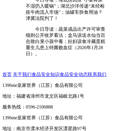
不湿扔入暖锅”；湖北沙洋传递“未经检
疫牛肉流入市场”；油罐车拆食用油？
津冀法院判了！
今日导读：蔬菜成品出产许可审查
细则公开收罗看法；盒马误送水仙当百
合致白叟小孩中毒；妊妇误食冷藏蛋糕
重生儿患上特菌败血症（2026年1月28
日）。
首页
关于我们
食品安全知识
食品安全动态
联系我们
1396me皇家世界（江苏）食品有限公司
地址：福建省漳州市龙文区福岐北路1号
服务热线：0596-2106888
1396me皇家世界（江苏）食品有限公司
地址：南京市溧水经济开发区溧星路97号