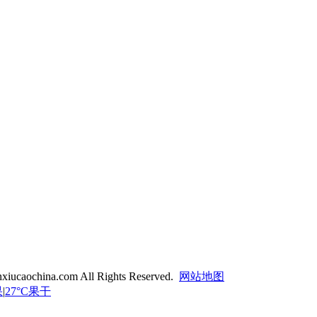
xiucaochina.com All Rights Reserved.
网站地图
果
|
27°C果干