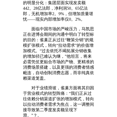
的明显分化：集团层面实现发卖额
442。28亿法郎，净利润50。65亿法
郎，无机增加率2。9%，但增加质量堪
忧——现实内部增加率仅0。2%。
面临中国市场的严峻压力，马凯思
正在进博会期间的沟通中明白了转型标
的目的：雀巢正从过往“鞭策分销”的规
模扩张模式，转向“拉动需求”的价值增
加模式。“过去依托不竭拓展分销收集
的增加径已难认为继，”他坦言，将来
必需凭仗更贴合市场的产物、更精准的
消费场景搭建，以及更强的消费者情感
毗连，自动创制消费志愿，而非纯真依
赖渠道笼盖。
对于业绩滑坡，雀巢方面将其归因
于营业模式的转型阵痛：“我们正从过
往依赖分销渠道扩张的增加模式，转向
以拉动消费者需求为焦点，这一调整间
接导致第二季度发卖额呈现下
滑。”？。