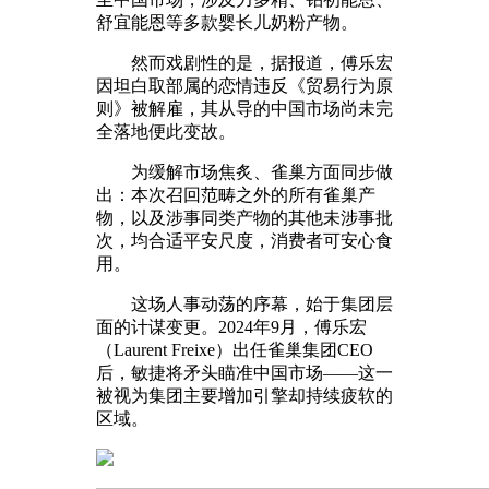
舒宜能恩等多款婴长儿奶粉产物。
然而戏剧性的是，据报道，傅乐宏
因坦白取部属的恋情违反《贸易行为原
则》被解雇，其从导的中国市场尚未完
全落地便此变故。
为缓解市场焦炙、雀巢方面同步做
出：本次召回范畴之外的所有雀巢产
物，以及涉事同类产物的其他未涉事批
次，均合适平安尺度，消费者可安心食
用。
这场人事动荡的序幕，始于集团层
面的计谋变更。2024年9月，傅乐宏
（Laurent Freixe）出任雀巢集团CEO
后，敏捷将矛头瞄准中国市场——这一
被视为集团主要增加引擎却持续疲软的
区域。