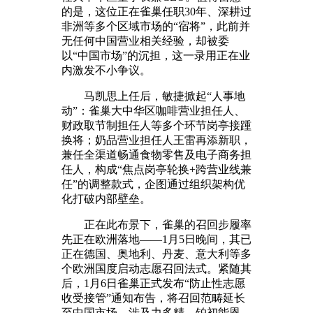
的是，这位正在雀巢任职30年、深耕过
非洲等多个区域市场的“宿将”，此前并
无任何中国营业相关经验，却被委
以“中国市场”的沉担，这一录用正在业
内激发不小争议。
马凯思上任后，敏捷掀起“人事地
动”：雀巢大中华区咖啡营业担任人、
财政取节制担任人等多个环节岗亭接踵
换将；奶品营业担任人王雷再添新职，
兼任全渠道畅通食物零售及电子商务担
任人，构成“焦点岗亭轮换+跨营业线兼
任”的调整款式，企图通过组织架构优
化打破内部壁垒。
正在此布景下，雀巢的召回步履率
先正在欧洲落地——1月5日晚间，其已
正在德国、奥地利、丹麦、意大利等多
个欧洲国度启动志愿召回法式。紧随其
后，1月6日雀巢正式发布“防止性志愿
收受接管”通知布告，将召回范畴延长
至中国市场，涉及力多精、铂初能恩、