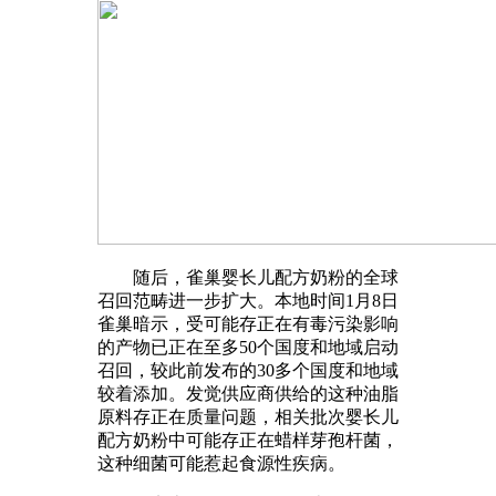
随后，雀巢婴长儿配方奶粉的全球
召回范畴进一步扩大。本地时间1月8日
雀巢暗示，受可能存正在有毒污染影响
的产物已正在至多50个国度和地域启动
召回，较此前发布的30多个国度和地域
较着添加。发觉供应商供给的这种油脂
原料存正在质量问题，相关批次婴长儿
配方奶粉中可能存正在蜡样芽孢杆菌，
这种细菌可能惹起食源性疾病。