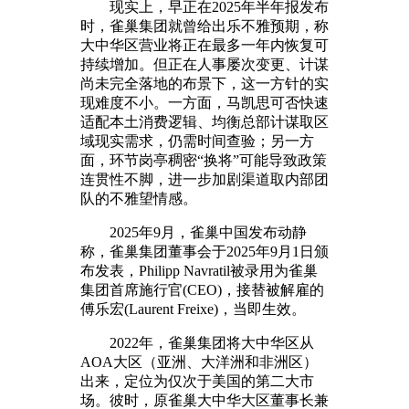
现实上，早正在2025年半年报发布
时，雀巢集团就曾给出乐不雅预期，称
大中华区营业将正在最多一年内恢复可
持续增加。但正在人事屡次变更、计谋
尚未完全落地的布景下，这一方针的实
现难度不小。一方面，马凯思可否快速
适配本土消费逻辑、均衡总部计谋取区
域现实需求，仍需时间查验；另一方
面，环节岗亭稠密“换将”可能导致政策
连贯性不脚，进一步加剧渠道取内部团
队的不雅望情感。
2025年9月，雀巢中国发布动静
称，雀巢集团董事会于2025年9月1日颁
布发表，Philipp Navratil被录用为雀巢
集团首席施行官(CEO)，接替被解雇的
傅乐宏(Laurent Freixe)，当即生效。
2022年，雀巢集团将大中华区从
AOA大区（亚洲、大洋洲和非洲区）
出来，定位为仅次于美国的第二大市
场。彼时，原雀巢大中华大区董事长兼