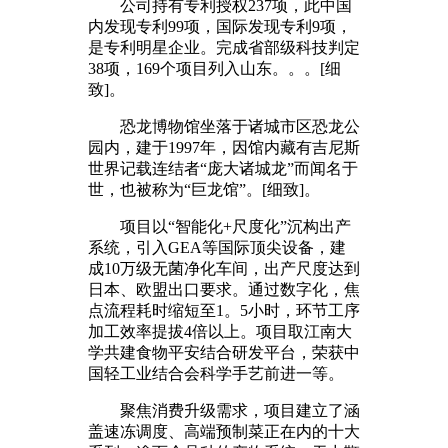
公司持有专利授权237项，此中国
内发现专利99项，国际发现专利9项，
是专利明星企业。完成省部级科技判定
38项，169个项目列入山东。。。[细
致]。
恐龙博物馆坐落于诸城市区恐龙公
园内，建于1997年，因馆内藏有吉尼斯
世界记载连结者“庞大诸城龙”而闻名于
世，也被称为“巨龙馆”。[细致]。
项目以“智能化+尺度化”沉构出产
系统，引入GEA等国际顶尖设备，建
成10万级无菌净化车间，出产尺度达到
日本、欧盟出口要求。通过数字化，焦
点流程耗时缩短至1。5小时，环节工序
加工效率提拔4倍以上。项目取江南大
学共建食物平安结合研发平台，荣获中
国轻工业结合会科学手艺前进一等。
聚焦消费升级需求，项目建立了涵
盖速冻调度、高端预制菜正在内的十大