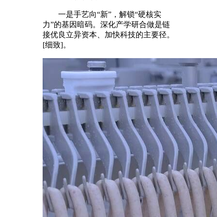
一是手艺向“新”，解锁“硬核实
力”的基因暗码。深化产学研合做是链
接优良立异资本、加快科技的主要径。
[细致]。