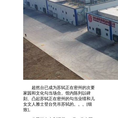
超然台已成为苏轼正在密州的次要
家园和文化勾当场合。馆内陈列以碑
刻、凸起苏轼正在密州的勾当业绩和儿
女文人雅士登台凭吊苏轼的。。。[细
致]。