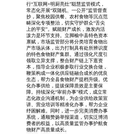
行“互联网+明厨亮灶”聪慧监管模式，
常态化开展“双随机、一公开”监管督查
抄，聚焦校园供餐、农村食物等沉点范
畴深化专项整治，切实守护群众“舌尖
上的平安”。赋能财产成长，激发内活
泼力是环节支持。立脚榆中县特色资本
禀赋，市场监管部分将分类培育食物出
产市场从体，出力打制具有处所辨识度
的特色食物财产集群。通过强化尺度引
领取立异支撑，整合财产链上下逛资
本，指导企业积极参取行业交换合做，
鞭策构成一体化供应链融合成长的优良
生态，帮力全县食物财产提档升级。优
化办事供给，提拔保障质效是主要保
障。持续深化“审前办事”模式，成立常
态化政企沟通机制，为企业供给政策宣
讲、营业培训等精准化办事，帮力企业
纾困解难。同时，进一步完美消费办事
系统，通顺赞扬举报渠道，切实泛博消
费者的权益，以高质量监管办事护航食
物财产高质量成长。