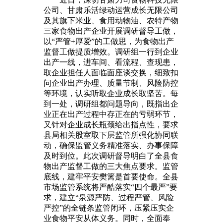
公司、甘肃乐活绿动运营成长无限公司
及其旗下米业、食用动物油、农特产物
三家食物出产企业开展调研督导工做，
以“严管+厚爱”的工做思，为食物出产
监督工做提质增效。调研组一行到企业
出产一线，进车间、看流程、查现患，
取企业担任人面临面座谈交换，细致扣
问企业出产办理、质量节制、风险防控
等环境，认实听取企业成长取坚苦。每
到一处，调研组都问题导向，既指出企
业正在出产过程中存正在的亏弱环节，
又针对企业成长瓶颈给出指点性，要求
县局相关股室取下层监管所强化协同联
动，确保监管义务精准落实、办事保障
及时到位。此次调研督导明白了全县食
物出产监督工做的三大焦点要求。监管
底线，建牢平安樊篱是首要使命。全县
市场监管系统将严酷落实“四个最严”要
求，建立“泉源严防、过程严管、风险
严控”的全链条监管闭环，压紧压实企
业食物平安从体义务。同时，全面奉